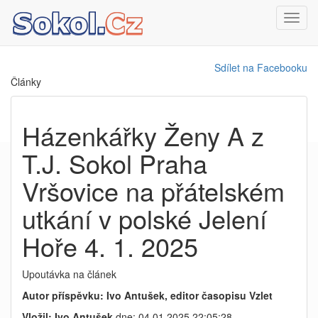
Toggl
navig
Sdílet na Facebooku
Články
Házenkářky Ženy A z
T.J. Sokol Praha
Vršovice na přátelském
utkání v polské Jelení
Hoře 4. 1. 2025
Upoutávka na článek
Autor příspěvku: Ivo Antušek, editor časopisu Vzlet
Vložil: Ivo Antušek
dne: 04.01.2025 22:05:28