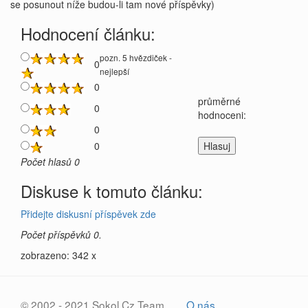
se posunout níže budou-li tam nové příspěvky)
Hodnocení článku:
pozn. 5 hvězdiček -
0
nejlepší
0
průměrné
0
hodnoceni:
0
0
Počet hlasů 0
Diskuse k tomuto článku:
Přidejte diskusní příspěvek zde
Počet příspěvků 0.
zobrazeno: 342 x
© 2002 - 2021 Sokol.Cz Team
O nás