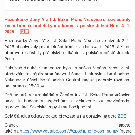
Házenkářky Ženy A z T.J. Sokol Praha Vršovice si ozvláštnily
zimní trénink přátelským utkáním v polské Jelení Hoře 4. 1.
2025 🤾‍♀️🇵🇱
Házenkářky Ženy "A" z T.J. Sokol Praha Vršovice ve čtvrtek 2. 1.
2025 absolvovaly první letošní trénink a dnes 4. 1. 2025 si zimní
přípravu ozvláštnily přátelským utkáním v polském městě Jelenia
Góra.
Relativně dlouhá zimní pauza byla na našich ženách trochu znát,
především je trápilo proměňování šancí. I tak bylo utkání pěkné.
Nakonec s účastnicemi polské Central league prohrály rozdílem
pěti branek, 25:30 ☺️.
Držíme našim házenkářkám Ženám A z T.J. Sokol Praha Vršovice
palce k budoucím úspěchům a děkujeme za mezinárodní
reprezentaci Sokolské župy Jana Podlipného!
Celý článek s odkazy odkud převzato a na obrázky najdete
ZDE
Článek najdete
také na
https://www.youtube.com/@zpodlipneho/community
(nutno