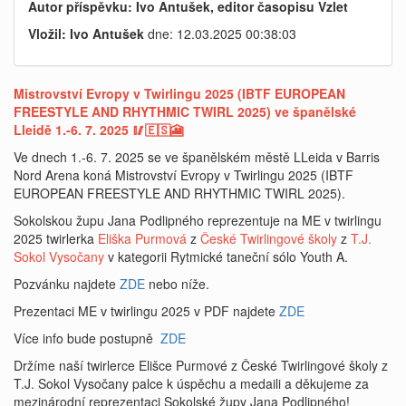
Autor příspěvku: Ivo Antušek, editor časopisu Vzlet
Vložil: Ivo Antušek
dne: 12.03.2025 00:38:03
Mistrovství Evropy v Twirlingu 2025 (IBTF EUROPEAN
FREESTYLE AND RHYTHMIC TWIRL 2025) ve španělské
Lleidě 1.-6. 7. 2025 🥢🇪🇸🎦
Ve dnech 1.-6. 7. 2025 se ve španělském městě LLeida v Barris
Nord Arena koná Mistrovství Evropy v Twirlingu 2025 (IBTF
EUROPEAN FREESTYLE AND RHYTHMIC TWIRL 2025).
Sokolskou župu Jana Podlipného reprezentuje na ME v twirlingu
2025 twirlerka
Eliška Purmová
z
České Twirlingové školy
z
T.J.
Sokol Vysočany
v kategorii Rytmické taneční sólo Youth A.
Pozvánku najdete
ZDE
nebo níže.
Prezentaci ME v twirlingu 2025 v PDF najdete
ZDE
Více info bude postupně
ZDE
Držíme naší twirlerce Elišce Purmové z České Twirlingové školy z
T.J. Sokol Vysočany palce k úspěchu a medaili a děkujeme za
mezinárodní reprezentaci Sokolské župy Jana Podlipného!