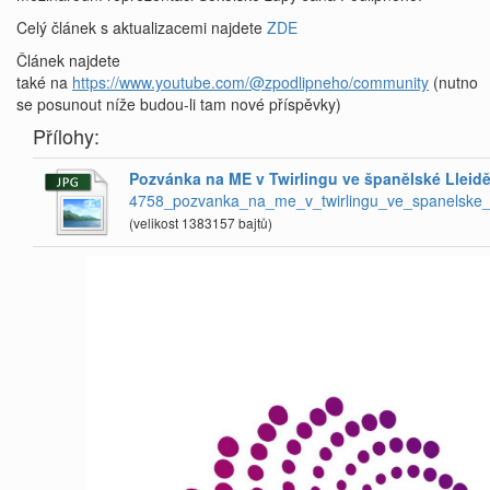
Celý článek s aktualizacemi najdete
ZDE
Článek najdete
také na
https://www.youtube.com/@zpodlipneho/community
(nutno
se posunout níže budou-li tam nové příspěvky)
Přílohy:
Pozvánka na ME v Twirlingu ve španělské Lleidě 
4758_pozvanka_na_me_v_twirlingu_ve_spanelske_ll
(velikost 1383157 bajtů)