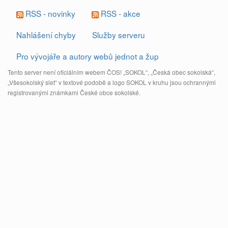
RSS - novinky
RSS - akce
Nahlášení chyby
Služby serveru
Pro vývojáře a autory webů jednot a žup
Tento server není oficiálním webem ČOS! „SOKOL“, „Česká obec sokolská“,
„Všesokolský slet“ v textové podobě a logo SOKOL v kruhu jsou ochrannými
registrovanými známkami České obce sokolské.