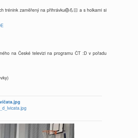
ich trénink zaměřený na přihrávku🏐💪🏻 a s holkami si
DE
pného na České televizi na programu ČT :D v pořadu
ěvky)
víčata.jpg
d_lvicata.jpg