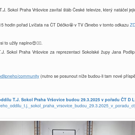
J. Sokol Praha Vršovice zavítal štáb České televize, který natáčel jej
 11:15 hodin pořad Lvíčata na ČT Déčko🤩 v TV 📺nebo v tomto odkazu
Z
i to užily naplno😍👌🏻.
.J. Sokol Praha Vršovice za reprezentaci Sokolské župy Jana Podli
odlipneho/community
(nutno se posunout níže budou-li tam nové přísp
ddílu T.J. Sokol Praha Vršovice budou 29.3.2025 v pořadu ČT D L
eho_oddilu_t.j._sokol_praha_vrsovice_budou_29.3.2025_v_poradu_ct_