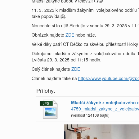
Mladší žákyně budou v televizi! 📺🤩
11. 3. 2025 k mladším žákyním volejbalového oddílu T.
také popovídal🤗.
Nenechte si to ujít! Sledujte v sobotu 29. 3. 2025 v
Obrázek najdete
ZDE
nebo níže.
Velké díky patří ČT Déčko za skvělou příležitost! Holky s
Děkujeme mladším žákyním z volejbalového oddílu T
Lvíčata 29. 3. 2025 od 11:15 hodin.
Celý článek najdete
ZDE
Článek najdete také na
https://www.youtube.com/@zp
Přílohy:
Mladší žákyně z volejbalového o
4759_mladsi_zakyne_z_volejbalov
(velikost 124108 bajtů)