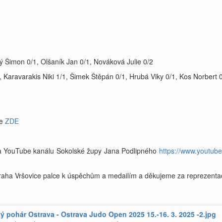
ý Šimon 0/1, Olšaník Jan 0/1, Nováková Julie 0/2
, Karavarakis Niki 1/1, Šimek Štěpán 0/1, Hrubá Viky 0/1, Kos Norbert 
te
ZDE
 na YouTube kanálu Sokolské župy Jana Podlipného
https://www.youtub
Praha Vršovice palce k úspěchům a medailím a děkujeme za reprezenta
ý pohár Ostrava - Ostrava Judo Open 2025 15.-16. 3. 2025 -2.jpg