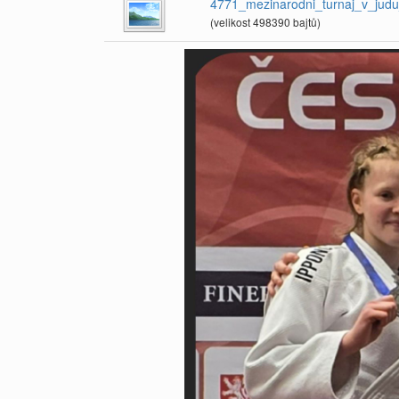
4771_mezinarodni_turnaj_v_jud
(velikost 498390 bajtů)