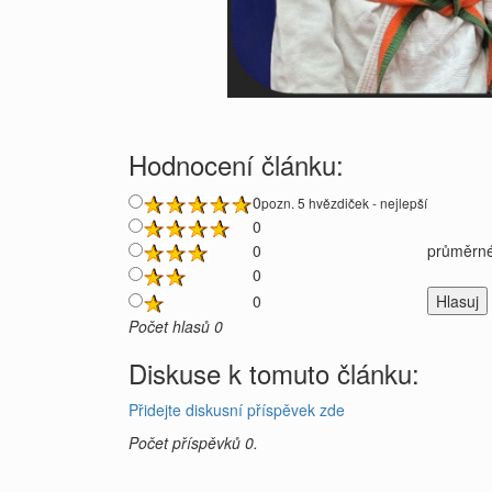
Hodnocení článku:
0
pozn. 5 hvězdiček - nejlepší
0
0
průměrné
0
0
Počet hlasů 0
Diskuse k tomuto článku:
Přidejte diskusní příspěvek zde
Počet příspěvků 0.