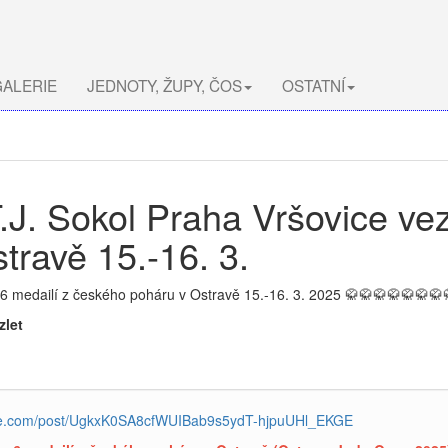
ALERIE
JEDNOTY, ŽUPY, ČOS
OSTATNÍ
 T.J. Sokol Praha Vršovice ve
travě 15.-16. 3.
u 6 medailí z českého poháru v Ostravě 15.-16. 3. 2025 🥋🥋🥋🥋🥋🥋🥋
zlet
ube.com/post/UgkxK0SA8cfWUIBab9s5ydT-hjpuUHl_EKGE