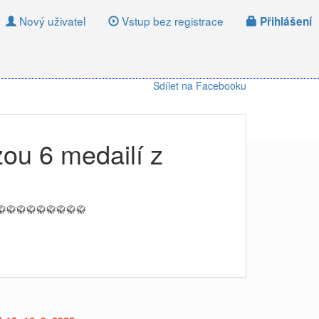
Nový uživatel
Vstup bez registrace
Přihlášení
Sdílet na Facebooku
zou 6 medailí z
🥋🥋🥋🥋🥋🥋🥋🥋🥋