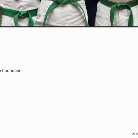
 hodnoceni:
zo