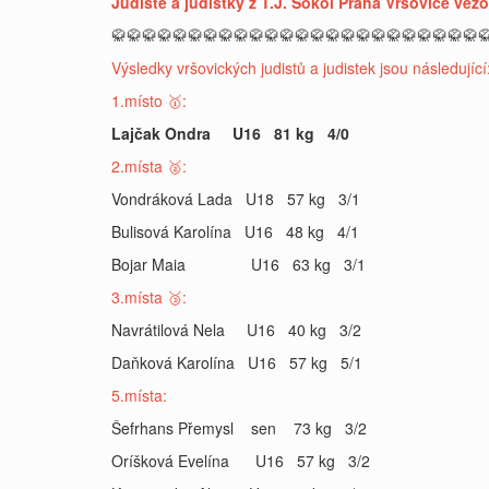
Judisté a judistky z T.J. Sokol Praha Vršovice vez
🥋🥋🥋🥋🥋🥋🥋🥋🥋🥋🥋🥋🥋🥋🥋🥋🥋🥋🥋🥋🥋🥋🥋🥋
Výsledky vršovických judistů a judistek jsou následující
1.místo 🥇:
Lajčak Ondra U16 81 kg 4/0
2.místa 🥈:
Vondráková Lada U18 57 kg 3/1
Bulisová Karolína U16 48 kg 4/1
Bojar Maia U16 63 kg 3/1
3.místa 🥉:
Navrátilová Nela U16 40 kg 3/2
Daňková Karolína U16 57 kg 5/1
5.místa:
Šefrhans Přemysl sen 73 kg 3/2
Oríšková Evelína U16 57 kg 3/2