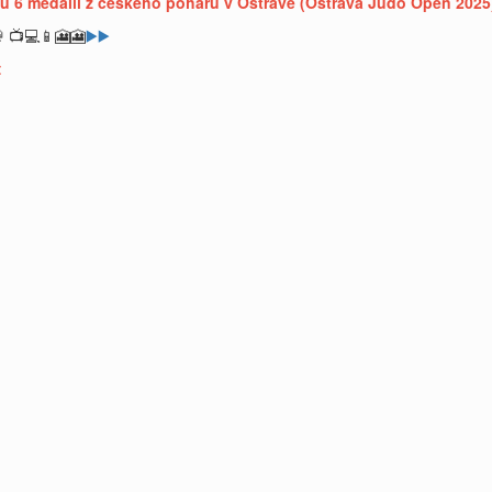
ou 6 medailí z českého poháru v Ostravě (Ostrava Judo Open 2025)
 📺💻📱🎦🎦
▶️▶️
: