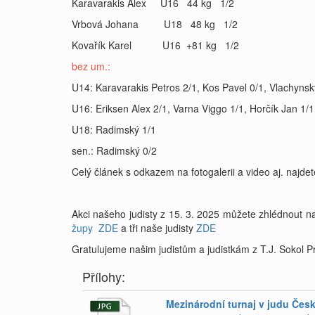
Karavarakis Alex U16 44 kg 1/2
Vrbová Johana U18 48 kg 1/2
Kovařík Karel U16 +81 kg 1/2
bez um.:
U14: Karavarakis Petros 2/1, Kos Pavel 0/1, Vlachynsk
U16: Eriksen Alex 2/1, Varna Viggo 1/1, Horčík Jan 1/1
U18: Radimský 1/1
sen.: Radimský 0/2
Celý článek s odkazem na fotogalerii a video aj. najde
Akci našeho judisty z 15. 3. 2025 můžete zhlédnout
župy
ZDE
a tři naše judisty
ZDE
Gratulujeme našim judistům a judistkám z T.J. Sokol 
Přílohy:
Mezinárodní turnaj v judu Česk