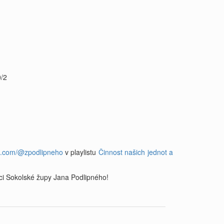
0/2
e.com/@zpodlipneho
v playlistu
Činnost našich jednot a
ci Sokolské župy Jana Podlipného!