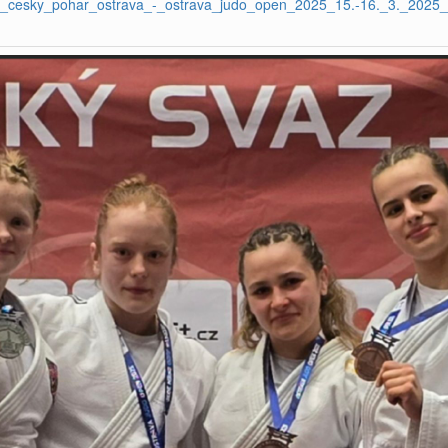
u_cesky_pohar_ostrava_-_ostrava_judo_open_2025_15.-16._3._2025_