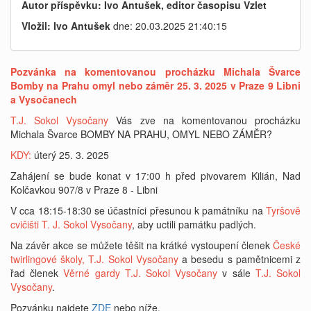
Autor příspěvku: Ivo Antušek, editor časopisu Vzlet
Vložil: Ivo Antušek
dne: 20.03.2025 21:40:15
Pozvánka na komentovanou procházku Michala Švarce
Bomby na Prahu omyl nebo záměr 25. 3. 2025 v Praze 9 Libni
a Vysočanech
T.J. Sokol Vysočany
Vás zve na komentovanou procházku
Michala Švarce BOMBY NA PRAHU, OMYL NEBO ZÁMĚR?
KDY:
úterý 25. 3. 2025
Zahájení se bude konat v 17:00 h před pivovarem Kilián, Nad
Kolčavkou 907/8 v Praze 8 - Libni
V cca 18:15-18:30 se účastníci přesunou k památníku na
Tyršově
cvičišti T. J. Sokol Vysočany
, aby uctili památku padlých.
Na závěr akce se můžete těšit na krátké vystoupení členek
České
twirlingové školy, T.J. Sokol Vysočany
a besedu s pamětnicemi z
řad členek
Věrné gardy T.J. Sokol Vysočany
v sále
T.J. Sokol
Vysočany
.
Pozvánku najdete
ZDE
nebo níže.