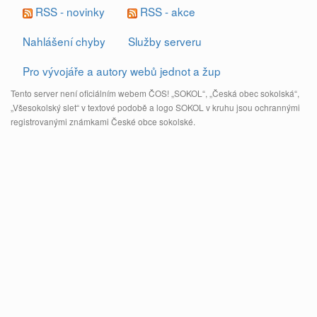
RSS - novinky
RSS - akce
Nahlášení chyby
Služby serveru
Pro vývojáře a autory webů jednot a žup
Tento server není oficiálním webem ČOS! „SOKOL“, „Česká obec sokolská“,
„Všesokolský slet“ v textové podobě a logo SOKOL v kruhu jsou ochrannými
registrovanými známkami České obce sokolské.