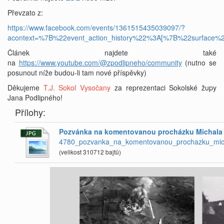
Převzato z:
https://www.facebook.com/events/1361515435039097/?
acontext=%7B%22event_action_history%22%3A[%7B%22surfa
Článek najdete také
na
https://www.youtube.com/@zpodlipneho/community
(nutno se
posunout níže budou-li tam nové příspěvky)
Děkujeme
T.J. Sokol Vysočany
za reprezentaci Sokolské župy
Jana Podlipného!
Přílohy:
Pozvánka na komentovanou procházku Michala 
4780_pozvanka_na_komentovanou_prochazku_mic
(velikost 310712 bajtů)