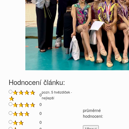
Hodnocení článku:
pozn. 5 hvězdiček -
0
nejlepší
0
průměrné
0
hodnoceni:
0