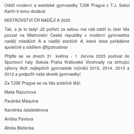
Oddíl moderní a estetické gymnastiky TJSK Prague z T.J. Sokol
Karlín k tomu dodává:
MISTROVSTVÍ ČR NADĚJÍ A 2025
Tak, a je to tady! Již potřetí za sebou má náš oddíl tu čest Vás
pozvat na Mistrovství České republiky v moderní gymnastice
nadějí mladších A a nadějí starších A, které letos pořádáme
společně s oddílem @tjzshostivar
Přijďte se ve dnech 31. května - 1. června 2025 podívat do
Sportovní haly Sokola Praha Královské Vinohrady na strhující
výkony těch nejlepších gymnastek ročníků 2015, 2014, 2013 a
2012 a podpořit naše skvelé gymnastky!
Za TJSK Prague se na Vás srdečně těší:
Maiia Razumova
Paulinka Máquina
Karolinka Jalaletdinova
Anička Pavlova
Alinka Bielienka