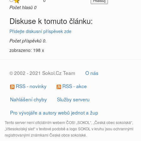
0
Počet hlasů 0
Diskuse k tomuto článku:
Přidejte diskusní příspěvek zde
Počet příspěvků 0.
zobrazeno: 198 x
© 2002 - 2021 Sokol.Cz Team
O nás
RSS - novinky
RSS - akce
Nahlášení chyby
Služby serveru
Pro vývojáře a autory webů jednot a žup
Tento server není oficiálním webem ČOS! „SOKOL“, „Česká obec sokolská“,
„Všesokolský slet“ v textové podobě a logo SOKOL v kruhu jsou ochrannými
registrovanými známkami České obce sokolské.