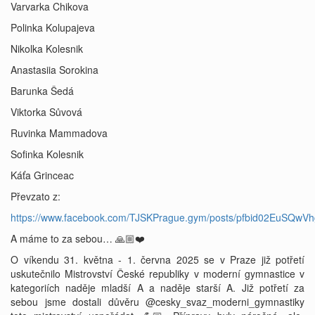
Varvarka Chikova
Polinka Kolupajeva
Nikolka Kolesnik
Anastasiia Sorokina
Barunka Šedá
Viktorka Sůvová
Ruvinka Mammadova
Sofinka Kolesnik
Káťa Grinceac
Převzato z:
https://www.facebook.com/TJSKPrague.gym/posts/pfbid02Eu
A máme to za sebou… 🙏🏼❤️
O víkendu 31. května - 1. června 2025 se v Praze již potřetí
uskutečnilo Mistrovství České republiky v moderní gymnastice v
kategoriích naděje mladší A a naděje starší A. Již potřetí za
sebou jsme dostali důvěru @cesky_svaz_moderni_gymnastiky