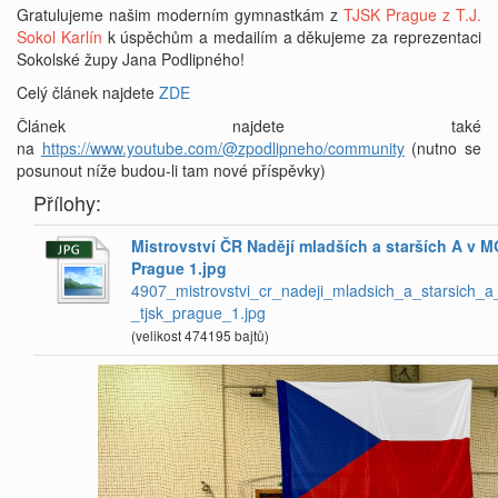
Gratulujeme našim moderním gymnastkám z
TJSK Prague z T.J.
Sokol Karlín
k úspěchům a medailím a děkujeme za reprezentaci
Sokolské župy Jana Podlipného!
Celý článek najdete
ZDE
Článek najdete také
na
https://www.youtube.com/@zpodlipneho/community
(nutno se
posunout níže budou-li tam nové příspěvky)
Přílohy:
Mistrovství ČR Nadějí mladších a starších A v MG
Prague 1.jpg
4907_mistrovstvi_cr_nadeji_mladsich_a_starsich_a
_tjsk_prague_1.jpg
(velikost 474195 bajtů)