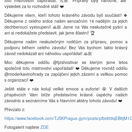
toto mistrovství uspořádat. 💪🏼 Přípravy byly náročné, ale
výsledek za to rozhodně stál! ❤️
Děkujeme všem, kteří tohoto krásného závodu byli součástí! 🍀
Děkujeme z celého srdce našim senzačním 14 nadějím za jejich
dechberoucí vystoupení! 🙏🏼 Jsme na Vás neskutečně pyšní a
ani si nedokážete představit, jak jsme šťastní! 🏆
Děkujeme našim neskutečným rodičům za přípravu, pomoc a
podporu během celého závodu! Bez Vás bychom takto krásný
závod nedokázali ani náhodou uspořádat! 🙏🏼
Moc děkujeme oddílu @tjzshostivar se kterým jsme letos
společně toto mistrovství uspořádali! ❤️ Děkujeme rovněž oddílu
@moderkavinohrady za zapůjčení jejich zázemí a velikou pomoc
s organizací! ❤️
Ještě stále v nás kolují veliké emoce a euforie! 🤩 V dalších
příspěvcích Vám blíže představíme krásné úspěchy našich
závodnic a seznámíme Vás s hlavními aktéry tohoto závodu! ❤️
Převzato z:
https://www.facebook.com/TJSKPrague.gym/posts/pfbid09qEB8
Fotogalerii najdete
ZDE