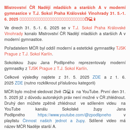
Mistrovství ČR Nadějí mladších a starších A v moderní
gymnastice v T.J. Sokol Praha Královské Vinohrady 31. 5.-1.
6. 2025 🤸‍♀️🤸‍♀️🤸‍♀️🤸‍♀️🤸‍♀️🤸‍♀️🤸‍♀️🤸‍♀️🤸‍♀️🤸‍♀️🤸‍♀️🤸‍♀️🤸‍♀️🤸‍♀️📺💻📱
Ve dnech 31. 5.-1. 6. 2025 se v
T.J. Sokol Praha Královské
Vinohrady
konalo Mistrovství ČR Nadějí mladších a starších A v
moderní gymnastice.
Pořadatelem MČR byl oddíl moderní a estetické gymnastiky
TJSK
Prague z T.J. Sokol Karlín
.
Sokolskou župu Jana Podlipného reprezentovaly moderní
gymnastky z
TJSK Prague z T.J. Sokol Karlín
.
Celkové výsledky najdete z 31. 5. 2025
ZDE
a z 1. 6.
2025
ZDE
(nutno rozkliknout příslušnou kategorii)
MČR bylo možné sledovat živě 📺💻📱 na YouTube. První den 31.
5. 2025 již z důvodu autorských práv není možné v ČR zhlédnout.
Druhý den můžete zpětně zhlédnout ve sdíleném videu na
YouTube kanálu Sokolské župy Jana
Podlipného
https://www.youtube.com/@zpodlipneho
v
playlistu
Činnost našich jednot a župy
. Sdílené video má
název MČR Naděje starší A.