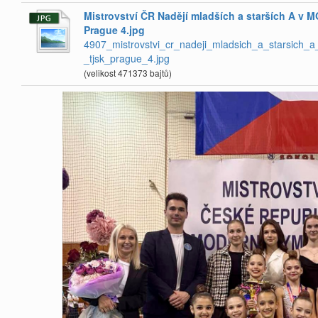
Mistrovství ČR Nadějí mladších a starších A v MG
Prague 4.jpg
4907_mistrovstvi_cr_nadeji_mladsich_a_starsich_a
_tjsk_prague_4.jpg
(velikost 471373 bajtů)