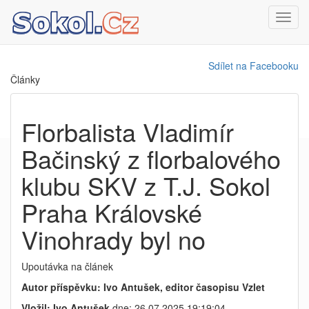
Toggl
navig
Sdílet na Facebooku
Články
Florbalista Vladimír
Bačinský z florbalového
klubu SKV z T.J. Sokol
Praha Královské
Vinohrady byl no
Upoutávka na článek
Autor příspěvku: Ivo Antušek, editor časopisu Vzlet
Vložil: Ivo Antušek
dne: 26.07.2025 19:19:04