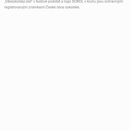
„Všesokolský slet“ v textové podobě a logo SOKOL v kruhu jsou ochrannými
registrovanými známkami České obce sokolské.