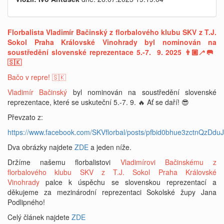
Florbalista Vladimír Bačinský z florbalového klubu SKV z T.J.
Sokol Praha Královské Vinohrady byl nominován na
soustředění slovenské reprezentace 5.-7. 9. 2025 👨🏼‍🦯🥅
🇸🇰
Bačo v repre! 🇸🇰
Vladimír Bačinský
byl nominován na soustředění slovenské
reprezentace, které se uskuteční 5.-7. 9. 🔥 Ať se daří! 😎
Převzato z:
https://www.facebook.com/SKVflorbal/posts/pfbid0bhue3zctn
Dva obrázky najdete
ZDE
a jeden níže.
Držíme našemu florbalistovi
Vladimírovi Bačinskému z
florbalového klubu SKV z T.J. Sokol Praha Královské
Vinohrady
palce k úspěchu se slovenskou reprezentací a
děkujeme za mezinárodní reprezentaci Sokolské župy Jana
Podlipného!
Celý článek najdete
ZDE