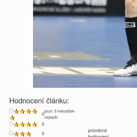
Hodnocení článku:
pozn. 5 hvězdiček -
0
nejlepší
0
průměrné
0
hodnoceni: