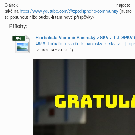
Článek najdete
také na
https://www.youtube.com/@zpodlipneho/community
(nutno
se posunout níže budou-li tam nové příspěvky)
Přílohy:
Florbalista Vladimír Bačinský z SKV z T.J. SPKV
4956_florbalista_vladimir_bacinsky_z_skv_z_t.j._
(velikost 147981 bajtů)