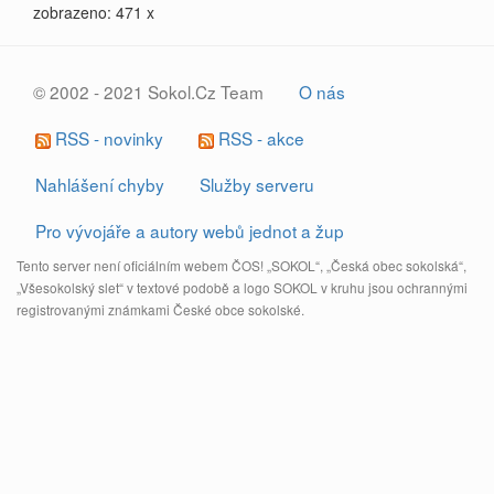
zobrazeno: 471 x
© 2002 - 2021 Sokol.Cz Team
O nás
RSS - novinky
RSS - akce
Nahlášení chyby
Služby serveru
Pro vývojáře a autory webů jednot a žup
Tento server není oficiálním webem ČOS! „SOKOL“, „Česká obec sokolská“,
„Všesokolský slet“ v textové podobě a logo SOKOL v kruhu jsou ochrannými
registrovanými známkami České obce sokolské.