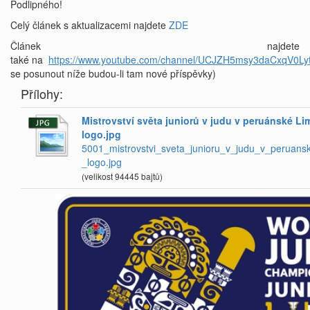
Podlipného!
Celý článek s aktualizacemi najdete
ZDE
Článek najdete
také na
https://www.youtube.com/channel/UCJZH5msy3daCxqV0Lyt
se posunout níže budou-li tam nové příspěvky)
Přílohy:
Mistrovství světa juniorů v judu v peruánské Lim
logo.jpg
5001_mistrovstvi_sveta_junioru_v_judu_v_peruans
_logo.jpg
(velikost 94445 bajtů)