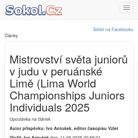
Toggl
navig
Sdílet na Facebooku
Články
Mistrovství světa juniorů
v judu v peruánské
Limě (Lima World
Championships Juniors
Individuals 2025
Upoutávka na článek
Autor příspěvku: Ivo Antušek, editor časopisu Vzlet
Vložil: Ivo Antušek
dne: 11.09.2025 20:59:01