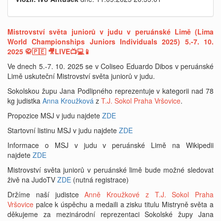
Mistrovství světa juniorů v judu v peruánské Limě (Lima
World Championships Juniors Individuals 2025) 5.-7. 10.
2025 🥋🇵🇪 🎥LIVE📺💻📱
Ve dnech 5.-7. 10. 2025 se v Coliseo Eduardo Dibos v peruánské
Limě uskuteční Mistrovství světa juniorů v judu.
Sokolskou župu Jana Podlipného reprezentuje v kategorii nad 78
kg judistka
Anna Kroužková
z
T.J. Sokol Praha Vršovice
.
Propozice MSJ v judu najdete
ZDE
Startovní listinu MSJ v judu najdete
ZDE
Informace o MSJ v judu v peruánské Limě na Wikipedii
najdete
ZDE
Mistrovství světa juniorů v peruánské limě bude možné sledovat
živě na JudoTV
ZDE
(nutná registrace)
Držíme naší judistce
Anně Kroužkové z T.J. Sokol Praha
Vršovice
palce k úspěchu a medaili a zisku titulu Mistryně světa a
děkujeme za mezinárodní reprezentaci Sokolské župy Jana