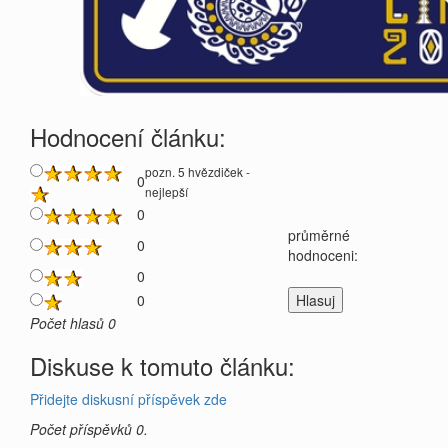
Hodnocení článku:
pozn. 5 hvězdiček -
0
nejlepší
0
průměrné
0
hodnoceni:
0
0
Počet hlasů 0
Diskuse k tomuto článku:
Přidejte diskusní příspěvek zde
Počet příspěvků 0.