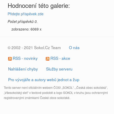
Hodnocení této galerie:
Přidejte příspěvek zde
Počet příspěvků 0.
zobrazeno: 6069 x
© 2002 - 2021 Sokol.Cz Team
O nás
RSS - novinky
RSS - akce
Nahlášení chyby
Služby serveru
Pro vývojáře a autory webů jednot a žup
Tento server není oficiálním webem ČOS! „SOKOL“, „Česká obec sokolská“,
„Všesokolský slet“ v textové podobě a logo SOKOL v kruhu jsou ochrannými
registrovanými známkami České obce sokolské.