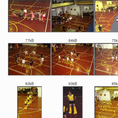
77kB
84kB
75k
83kB
93kB
85k