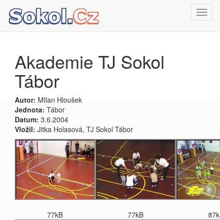
Toggl
navig
Akademie TJ Sokol
Tábor
Autor:
MIlan Hloušek
Jednota:
Tábor
Datum:
3.6.2004
Vložil:
Jitka Holasová, TJ Sokol Tábor
77kB
77kB
87k