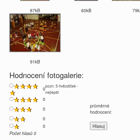
87kB
60kB
79k
91kB
Hodnocení fotogalerie:
pozn. 5 hvězdiček -
0
nejlepší
0
průměrné
0
hodnoceni:
0
0
Počet hlasů 0