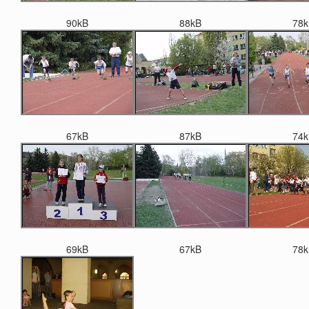
90kB
88kB
78k
67kB
87kB
74k
69kB
67kB
78k