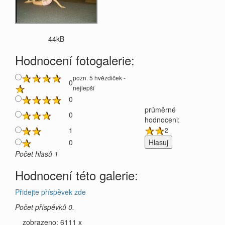
44kB
Hodnocení fotogalerie:
pozn. 5 hvězdiček -
0
nejlepší
0
průměrné
0
hodnoceni:
1
2
0
Počet hlasů 1
Hodnocení této galerie:
Přidejte příspěvek zde
Počet příspěvků 0.
zobrazeno: 6111 x