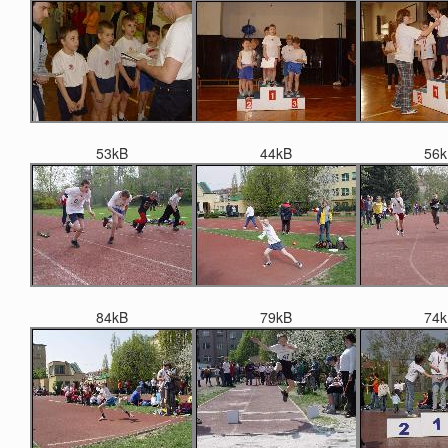
53kB
44kB
56k
84kB
79kB
74k