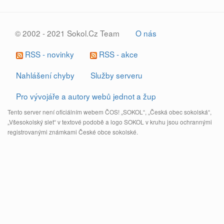
© 2002 - 2021 Sokol.Cz Team
O nás
RSS - novinky
RSS - akce
Nahlášení chyby
Služby serveru
Pro vývojáře a autory webů jednot a žup
Tento server není oficiálním webem ČOS! „SOKOL“, „Česká obec sokolská“,
„Všesokolský slet“ v textové podobě a logo SOKOL v kruhu jsou ochrannými
registrovanými známkami České obce sokolské.