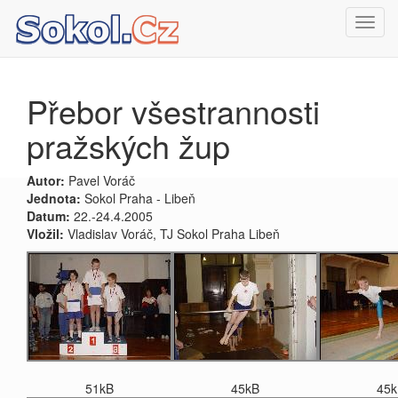
Toggl
navig
Přebor všestrannosti
pražských žup
Autor:
Pavel Voráč
Jednota:
Sokol Praha - Libeň
Datum:
22.-24.4.2005
Vložil:
Vladislav Voráč, TJ Sokol Praha Libeň
51kB
45kB
45k