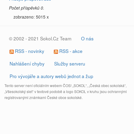
Počet příspěvků 0.
zobrazeno: 5015 x
© 2002 - 2021 Sokol.Cz Team
O nás
RSS - novinky
RSS - akce
Nahlášení chyby
Služby serveru
Pro vývojáře a autory webů jednot a žup
Tento server není oficiálním webem ČOS! „SOKOL“, „Česká obec sokolská“,
„Všesokolský slet“ v textové podobě a logo SOKOL v kruhu jsou ochrannými
registrovanými známkami České obce sokolské.