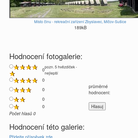
Místo činu - rekreační zařízení Zbyslavec, Míčov-Sušice
189kB
Hodnocení fotogalerie:
pozn. 5 hvězdiček -
0
nejlepší
0
průměrné
0
hodnoceni:
0
0
Počet hlasů 0
Hodnocení této galerie:
Přidejte příspěvek zde