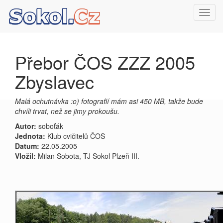
Toggl
navig
Přebor ČOS ZZZ 2005
Zbyslavec
Malá ochutnávka :o) fotografií mám asi 450 MB, takže bude
chvíli trvat, než se jimy prokoušu.
Autor:
soboťák
Jednota:
Klub cvičitelů ČOS
Datum:
22.05.2005
Vložil:
Milan Sobota, TJ Sokol Plzeň III.