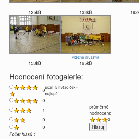
125kB
133kB
162
vítězná družstva
153kB
195kB
Hodnocení fotogalerie:
pozn. 5 hvězdiček -
0
nejlepší
0
průměrné
1
hodnoceni:
0
3
0
Počet hlasů 1