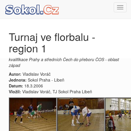
Toggl
navig
Turnaj ve florbalu -
region 1
kvalifikace Prahy a středních Čech do přeboru ČOS - oblast
západ
Autor:
Vladislav Voráč
Jednota:
Sokol Praha - Libeň
Datum:
18.3.2006
Vložil:
Vladislav Voráč, TJ Sokol Praha Libeň