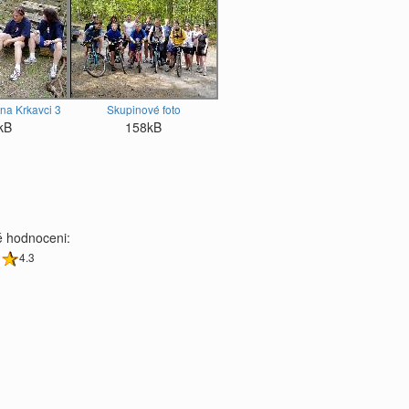
na Krkavci 3
Skupinové foto
kB
158kB
 hodnoceni:
4.3