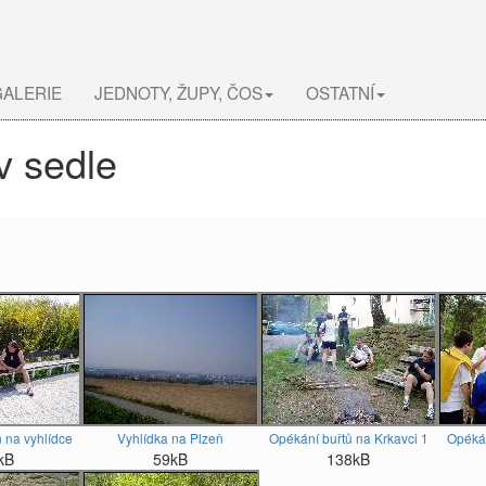
ALERIE
JEDNOTY, ŽUPY, ČOS
OSTATNÍ
v sedle
 na vyhlídce
Vyhlídka na Plzeň
Opékání buřtů na Krkavci 1
Opékán
kB
59kB
138kB