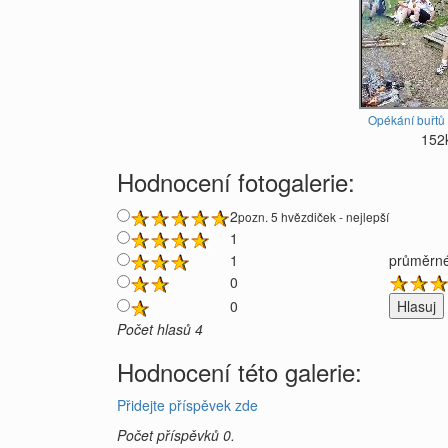
Opékání buřtů 
152
Hodnocení fotogalerie:
2
pozn. 5 hvězdiček - nejlepší
1
1
průměrné
0
0
Počet hlasů 4
Hodnocení této galerie:
Přidejte příspěvek zde
Počet příspěvků 0.