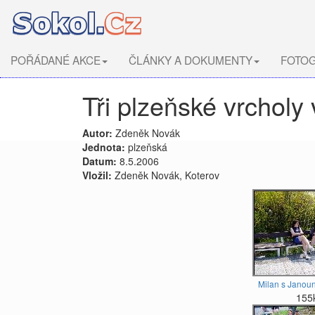
POŘÁDANÉ AKCE
ČLÁNKY A DOKUMENTY
FOTOG
Tři plzeňské vrcholy 
Autor:
Zdeněk Novák
Jednota:
plzeňská
Datum:
8.5.2006
Vložil:
Zdeněk Novák, Koterov
Milan s Janoun
155