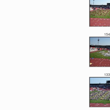
154
133