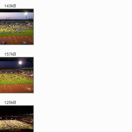
143kB
157kB
125kB