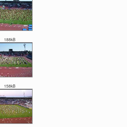
188kB
158kB