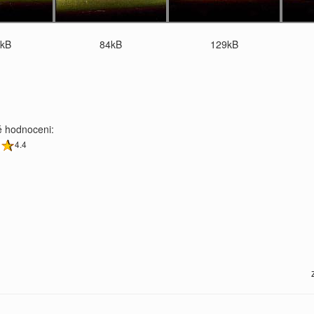
kB
84kB
129kB
 hodnoceni:
4.4