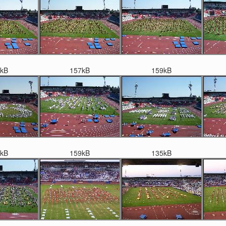
kB
157kB
159kB
kB
159kB
135kB