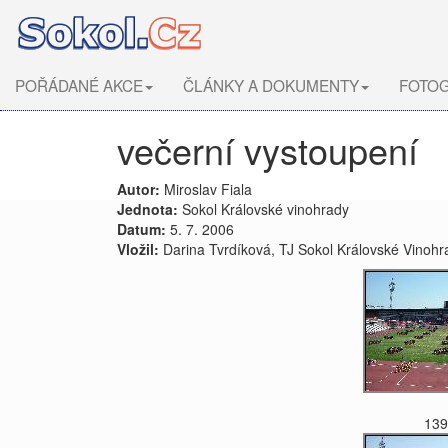
POŘÁDANÉ AKCE
ČLÁNKY A DOKUMENTY
FOTOG
večerní vystoupení
Autor:
Miroslav Fiala
Jednota:
Sokol Královské vinohrady
Datum:
5. 7. 2006
Vložil:
Darina Tvrdíková, TJ Sokol Královské Vinohr
139