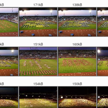
kB
171kB
138kB
kB
151kB
160kB
kB
154kB
150kB