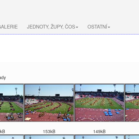
ALERIE
JEDNOTY, ŽUPY, ČOS
OSTATNÍ
ady
kB
153kB
149kB