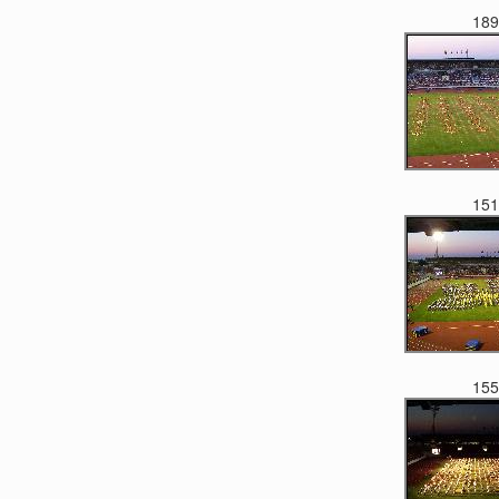
189
151
155