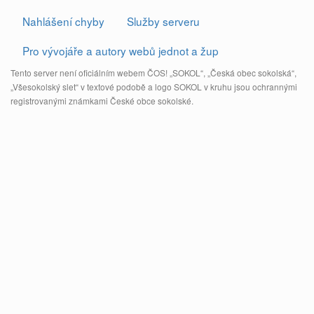
Nahlášení chyby
Služby serveru
Pro vývojáře a autory webů jednot a žup
Tento server není oficiálním webem ČOS! „SOKOL“, „Česká obec sokolská“,
„Všesokolský slet“ v textové podobě a logo SOKOL v kruhu jsou ochrannými
registrovanými známkami České obce sokolské.