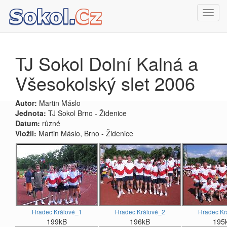
Toggl
navig
TJ Sokol Dolní Kalná a
Všesokolský slet 2006
Autor:
Martin Máslo
Jednota:
TJ Sokol Brno - Židenice
Datum:
různé
Vložil:
Martin Máslo, Brno - Židenice
Hradec Králové_1
Hradec Králové_2
Hradec Kr
199kB
196kB
195