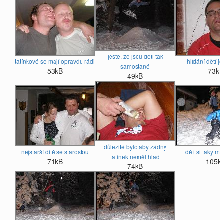
ještě, že jsou děti tak
tatínkové se mají opravdu rádi
hlídání dětí
samostané
53kB
73k
49kB
důležité bylo aby žádný
nejstarší dítě se starostou
děti si taky 
tatínek neměl hlad
71kB
105
74kB