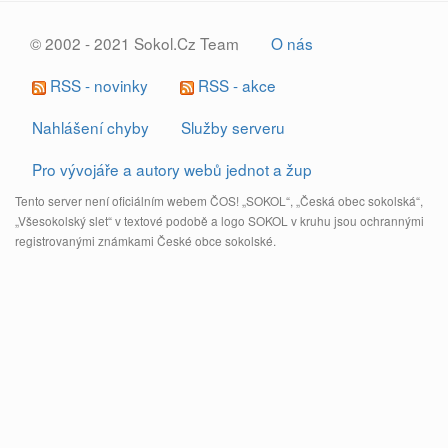
© 2002 - 2021 Sokol.Cz Team
O nás
RSS - novinky
RSS - akce
Nahlášení chyby
Služby serveru
Pro vývojáře a autory webů jednot a žup
Tento server není oficiálním webem ČOS! „SOKOL“, „Česká obec sokolská“,
„Všesokolský slet“ v textové podobě a logo SOKOL v kruhu jsou ochrannými
registrovanými známkami České obce sokolské.