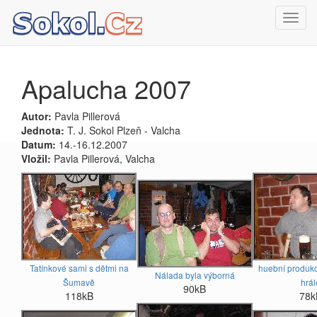
Toggl
navig
Apalucha 2007
Autor:
Pavla Pillerová
Jednota:
T. J. Sokol Plzeň - Valcha
Datum:
14.-16.12.2007
Vložil:
Pavla Pillerová, Valcha
Tatínkové sami s dětmi na
huební produkc
Nálada byla výborná
Šumavě
hrál
90kB
118kB
78k