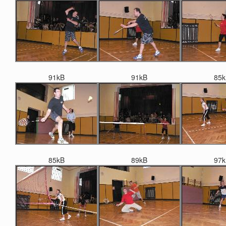
91kB
91kB
85k
85kB
89kB
97k