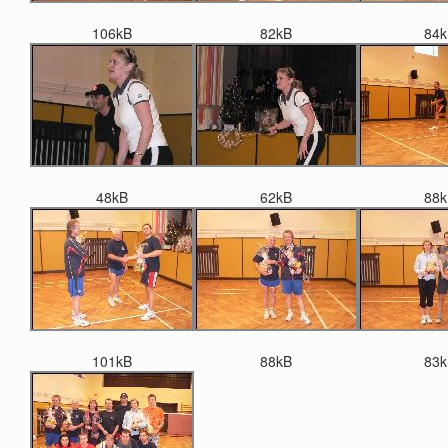
106kB
82kB
84k
48kB
62kB
88k
101kB
88kB
83k