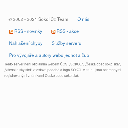
© 2002 - 2021 Sokol.Cz Team
O nás
RSS - novinky
RSS - akce
Nahlášení chyby
Služby serveru
Pro vývojáře a autory webů jednot a žup
Tento server není oficiálním webem ČOS! „SOKOL“, „Česká obec sokolská“,
„Všesokolský slet“ v textové podobě a logo SOKOL v kruhu jsou ochrannými
registrovanými známkami České obce sokolské.