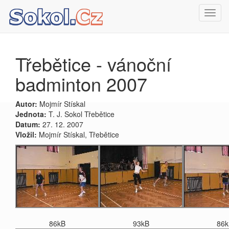
Toggl
navig
Třebětice - vánoční
badminton 2007
Autor:
Mojmír Stískal
Jednota:
T. J. Sokol Třebětice
Datum:
27. 12. 2007
Vložil:
Mojmír Stískal, Třebětice
86kB
93kB
86k