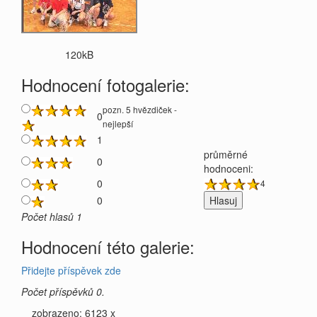
120kB
Hodnocení fotogalerie:
pozn. 5 hvězdiček -
0
nejlepší
1
průměrné
0
hodnoceni:
0
4
0
Počet hlasů 1
Hodnocení této galerie:
Přidejte příspěvek zde
Počet příspěvků 0.
zobrazeno: 6123 x