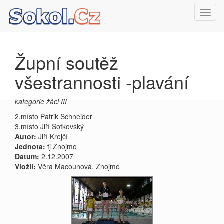
Toggl
navig
Župní soutěž
všestrannosti -plavání
kategorie žáci III
2.místo Patrik Schneider
3.místo Jiří Šotkovský
Autor:
Jiří Krejčí
Jednota:
tj Znojmo
Datum:
2.12.2007
Vložil:
Věra Macounová, Znojmo