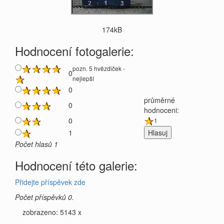
174kB
Hodnocení fotogalerie:
pozn. 5 hvězdiček -
0
nejlepší
0
průměrné
0
hodnoceni:
0
1
1
Počet hlasů 1
Hodnocení této galerie:
Přidejte příspěvek zde
Počet příspěvků 0.
zobrazeno: 5143 x