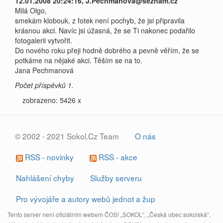
12.01.2008 20:24:16, J.Pechmanova@seznam.cz
Milá Olgo,
smekám klobouk, z fotek není pochyb, že jsi připravila
krásnou akci. Navíc jsi úžasná, že se Ti nakonec podařilo
fotogalerii vytvořit.
Do nového roku přeji hodně dobrého a pevně věřím, že se
potkáme na nějaké akci. Těším se na to.
Jana Pechmanová
Počet příspěvků 1.
zobrazeno: 5426 x
© 2002 - 2021 Sokol.Cz Team
O nás
RSS - novinky
RSS - akce
Nahlášení chyby
Služby serveru
Pro vývojáře a autory webů jednot a žup
Tento server není oficiálním webem ČOS! „SOKOL“, „Česká obec sokolská“,