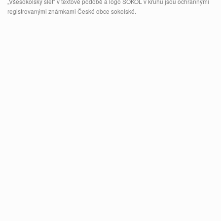
„Všesokolský slet“ v textové podobě a logo SOKOL v kruhu jsou ochrannými
registrovanými známkami České obce sokolské.