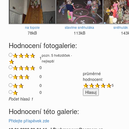
na topole
stavíme sněhuláka
sněhulák 
78kB
113kB
143
Hodnocení fotogalerie:
pozn. 5 hvězdiček -
1
nejlepší
0
průměrné
0
hodnoceni:
0
5
0
Počet hlasů 1
Hodnocení této galerie:
Přidejte příspěvek zde