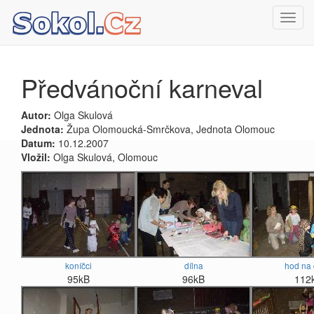
Toggl
navig
Předvánoční karneval
Autor:
Olga Skulová
Jednota:
Župa Olomoucká-Smrčkova, Jednota Olomouc
Datum:
10.12.2007
Vložil:
Olga Skulová, Olomouc
koníčci
dílna
hod na 
95kB
96kB
112