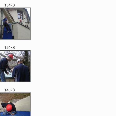
154kB
140kB
148kB