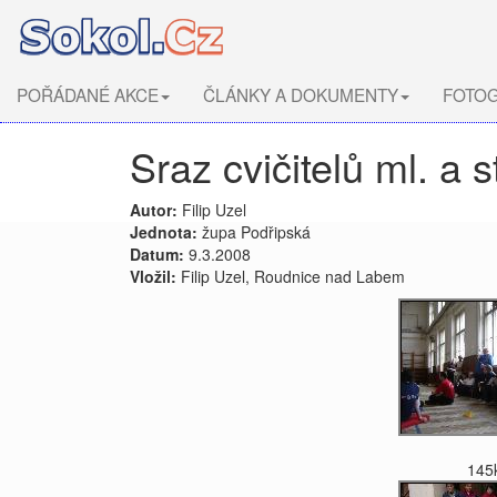
POŘÁDANÉ AKCE
ČLÁNKY A DOKUMENTY
FOTOG
Sraz cvičitelů ml. a 
Autor:
Filip Uzel
Jednota:
župa Podřipská
Datum:
9.3.2008
Vložil:
Filip Uzel, Roudnice nad Labem
145