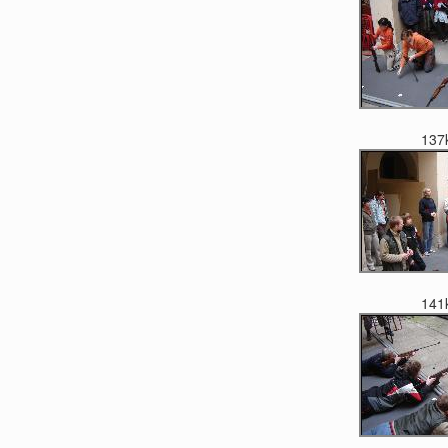
137
141