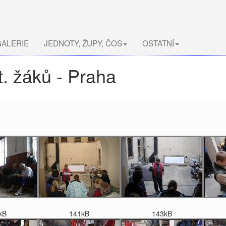
ALERIE
JEDNOTY, ŽUPY, ČOS
OSTATNÍ
st. žáků - Praha
kB
141kB
143kB