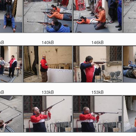
kB
140kB
146kB
kB
133kB
153kB