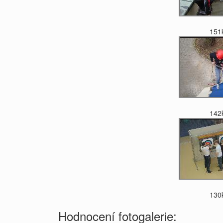
151
142
130
Hodnocení fotogalerie: