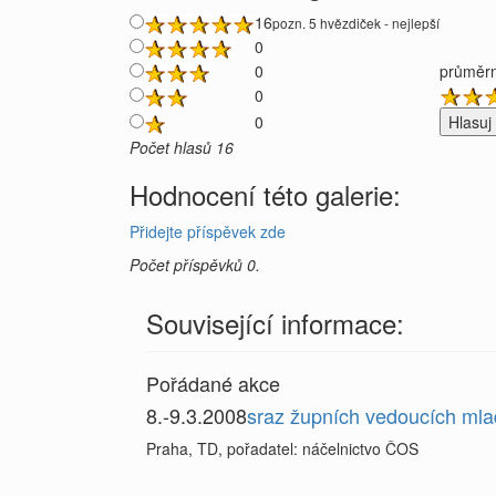
16
pozn. 5 hvězdiček - nejlepší
0
0
průměrn
0
0
Počet hlasů 16
Hodnocení této galerie:
Přidejte příspěvek zde
Počet příspěvků 0.
Související informace:
Pořádané akce
8.-9.3.2008
sraz župních vedoucích mla
Praha, TD, pořadatel: náčelnictvo ČOS