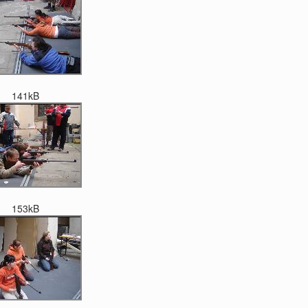
141kB
153kB