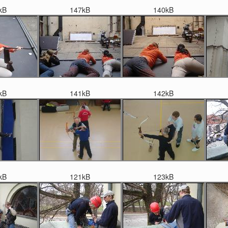
kB
147kB
140kB
kB
141kB
142kB
kB
121kB
123kB