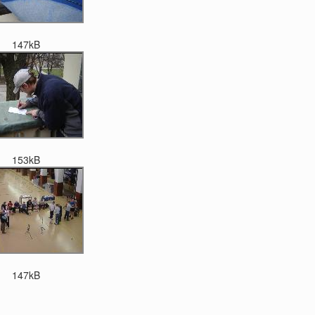
147kB
153kB
147kB