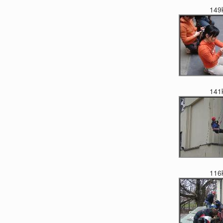
149
141
116