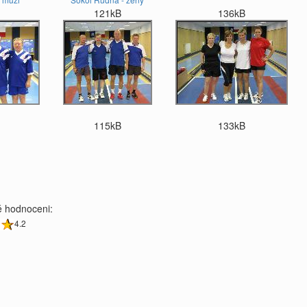
121kB
136kB
115kB
133kB
 hodnoceni:
4.2