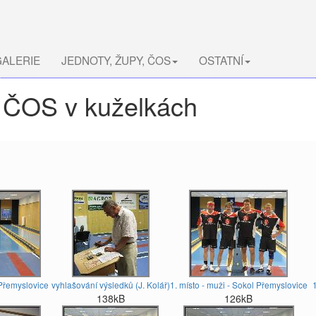
ALERIE
JEDNOTY, ŽUPY, ČOS
OSTATNÍ
y ČOS v kuželkách
Přemyslovice
vyhlašování výsledků (J. Kolář)
1. místo - muži - Sokol Přemyslovice
1
138kB
126kB