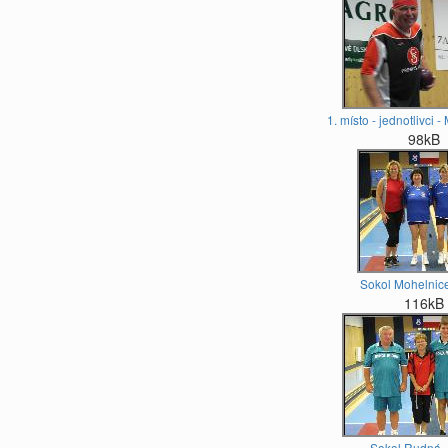
1. místo - jednotlivci 
98kB
Sokol Mohelnice
116kB
Sokol Rudná -