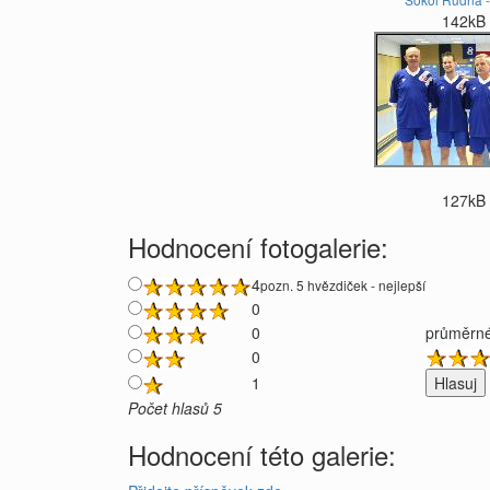
142kB
127kB
Hodnocení fotogalerie:
4
pozn. 5 hvězdiček - nejlepší
0
0
průměrné
0
1
Počet hlasů 5
Hodnocení této galerie: