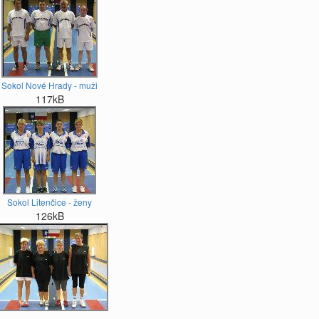
Sokol Nové Hrady - muži
117kB
Sokol Litenčice - ženy
126kB