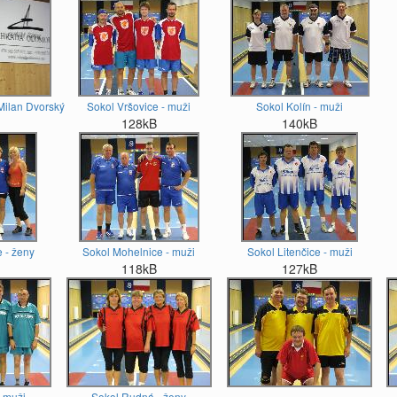
- Milan Dvorský
Sokol Vršovice - muži
Sokol Kolín - muži
128kB
140kB
 - ženy
Sokol Mohelnice - muži
Sokol Litenčice - muži
118kB
127kB
 muži
Sokol Rudná - ženy