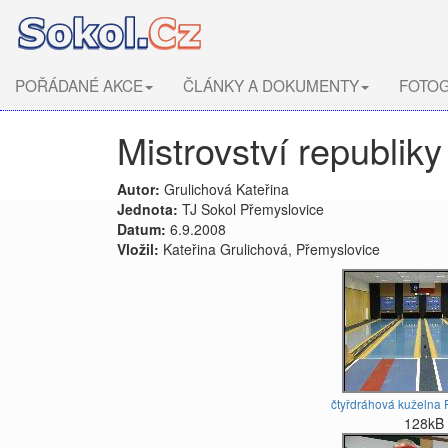
POŘÁDANÉ AKCE
ČLÁNKY A DOKUMENTY
FOTOG
Mistrovství republik
Autor:
Grulichová Kateřina
Jednota:
TJ Sokol Přemyslovice
Datum:
6.9.2008
Vložil:
Kateřina Grulichová, Přemyslovice
čtyřdráhová kuželna 
128kB