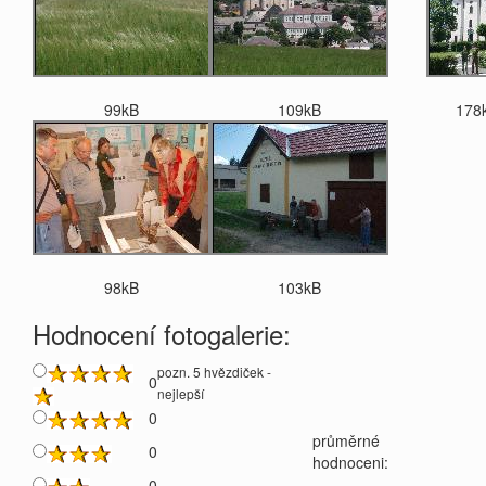
99kB
109kB
178
98kB
103kB
Hodnocení fotogalerie:
pozn. 5 hvězdiček -
0
nejlepší
0
průměrné
0
hodnoceni:
0