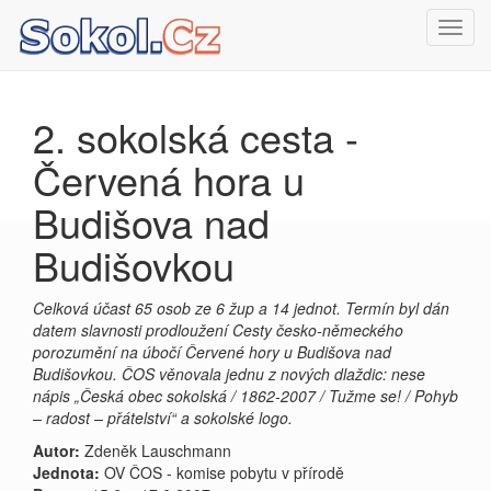
Toggl
navig
2. sokolská cesta -
Červená hora u
Budišova nad
Budišovkou
Celková účast 65 osob ze 6 žup a 14 jednot. Termín byl dán
datem slavnosti prodloužení Cesty česko-německého
porozumění na úbočí Červené hory u Budišova nad
Budišovkou. ČOS věnovala jednu z nových dlaždic: nese
nápis „Česká obec sokolská / 1862-2007 / Tužme se! / Pohyb
– radost – přátelství“ a sokolské logo.
Autor:
Zdeněk Lauschmann
Jednota:
OV ČOS - komise pobytu v přírodě