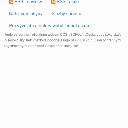
RSS - novinky
RSS - akce
Nahlášení chyby
Služby serveru
Pro vývojáře a autory webů jednot a žup
Tento server není oficiálním webem ČOS! „SOKOL“, „Česká obec sokolská“,
„Všesokolský slet“ v textové podobě a logo SOKOL v kruhu jsou ochrannými
registrovanými známkami České obce sokolské.