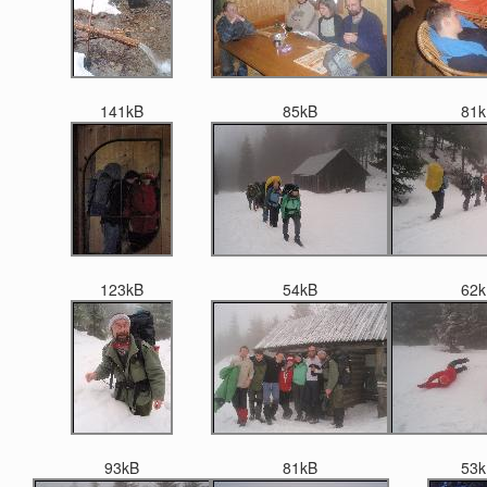
141kB
85kB
81k
123kB
54kB
62k
93kB
81kB
53k