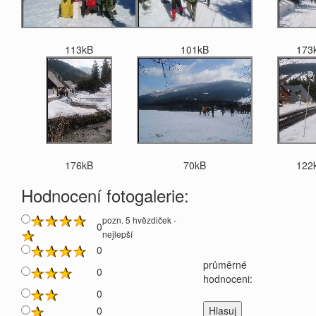
113kB
101kB
173
176kB
70kB
122
Hodnocení fotogalerie:
pozn. 5 hvězdiček -
0
nejlepší
0
průměrné
0
hodnoceni:
0
0