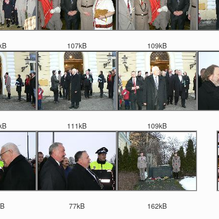
kB
107kB
109kB
kB
111kB
109kB
kB
77kB
162kB