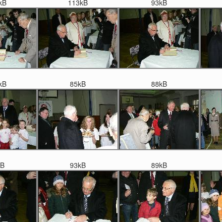
kB
113kB
93kB
kB
85kB
88kB
kB
93kB
89kB