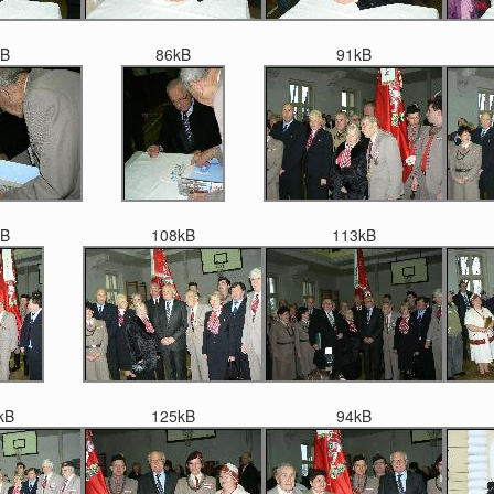
kB
86kB
91kB
kB
108kB
113kB
kB
125kB
94kB