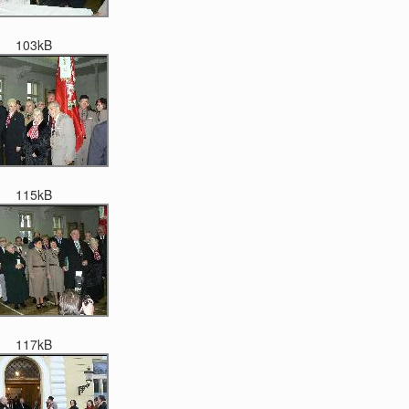
103kB
115kB
117kB