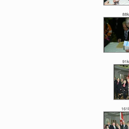
88
91
161