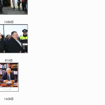
108kB
81kB
143kB