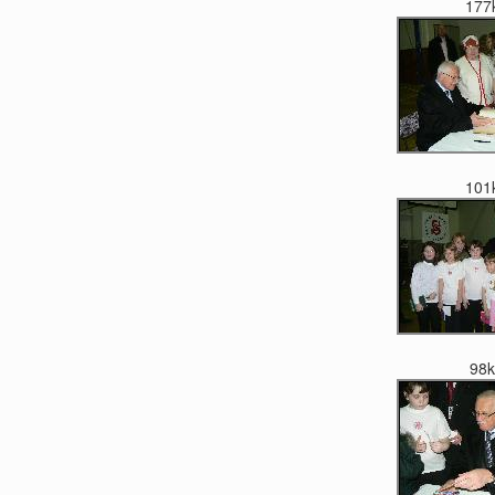
177
101
98