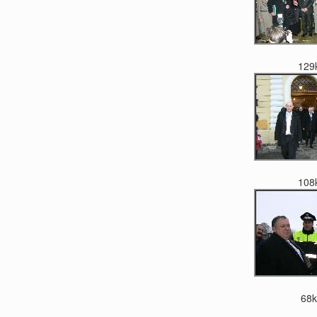
129
108
68