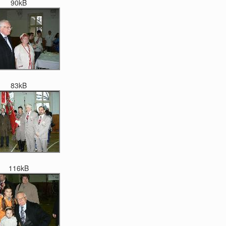
90kB
83kB
116kB