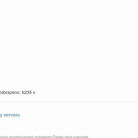
zobrazeno: 6235 x
y serveru
annými registrovanými známkami České obce sokolské.