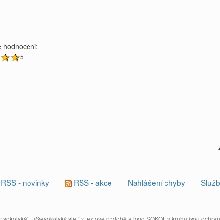
 hodnoceni:
5
RSS - novinky
RSS - akce
Nahlášení chyby
Služb
 sokolská“, „Všesokolský slet“ v textové podobě a logo SOKOL v kruhu jsou ochr