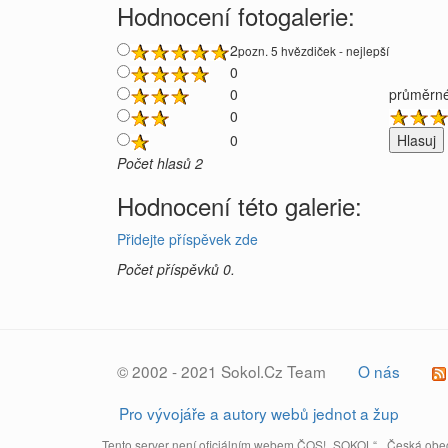
Hodnocení fotogalerie:
2
pozn. 5 hvězdiček - nejlepší
0
0
průměrné
0
0
Počet hlasů 2
Hodnocení této galerie:
Přidejte příspěvek zde
Počet příspěvků 0.
© 2002 - 2021 Sokol.Cz Team
O nás
Pro vývojáře a autory webů jednot a žup
Tento server není oficiálním webem ČOS! „SOKOL“, „Česká obec