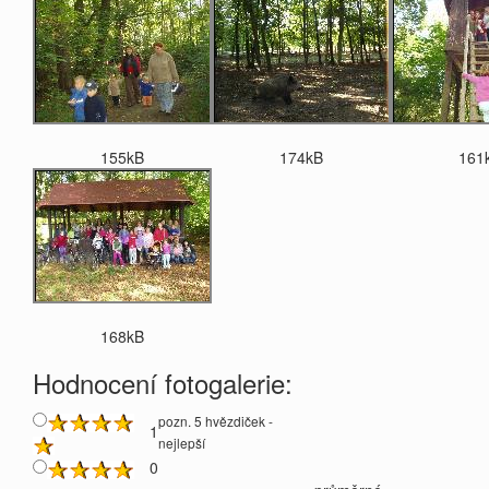
155kB
174kB
161
168kB
Hodnocení fotogalerie:
pozn. 5 hvězdiček -
1
nejlepší
0