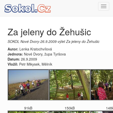
Toggl
navig
Za jeleny do Žehušic
SOKOL Nové Dvory-26.9.2009-výlet Za jeleny do Žehušic
Autor:
Lenka Kratochvílová
Jednota:
Nové Dvory, župa Tyršova
Datum:
26.9.2009
Vložil:
Petr Mikysek, Mělník
91kB
150kB
148