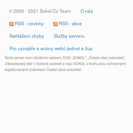
© 2002 - 2021 Sokol.Cz Team
O nás
RSS - novinky
RSS - akce
Nahlášení chyby
Služby serveru
Pro vývojáře a autory webů jednot a žup
Tento server není oficiálním webem ČOS! „SOKOL“, „Česká obec sokolská“,
„Všesokolský slet“ v textové podobě a logo SOKOL v kruhu jsou ochrannými
registrovanými známkami České obce sokolské.