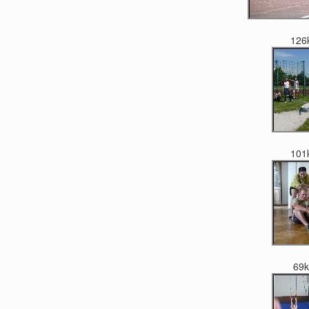
126
101
69