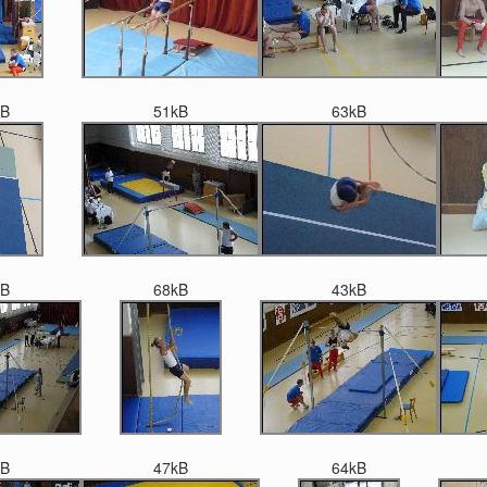
kB
51kB
63kB
kB
68kB
43kB
kB
47kB
64kB