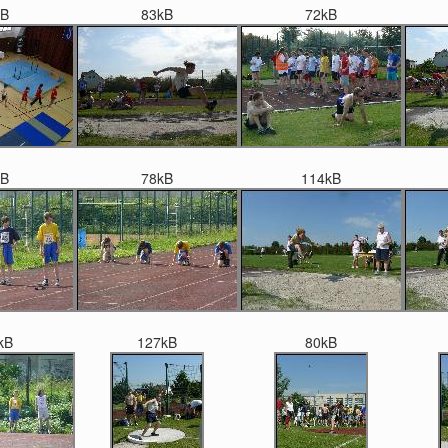
kB
83kB
72kB
kB
78kB
114kB
kB
127kB
80kB