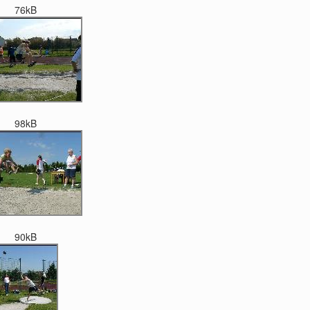
76kB
98kB
90kB