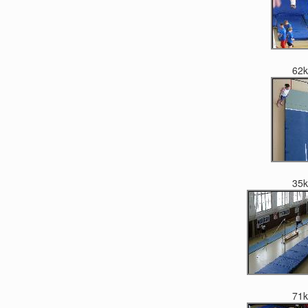
62
35
71