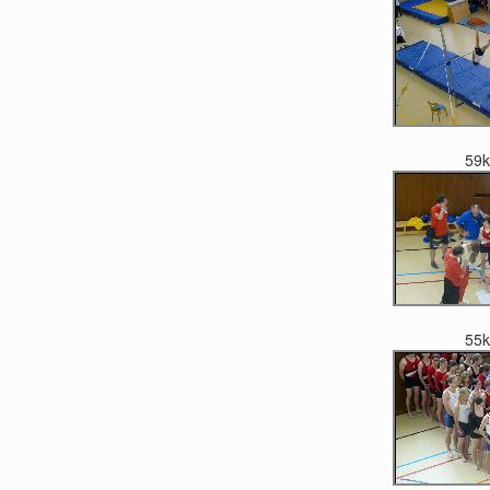
59
55