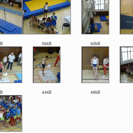
kB
56kB
60kB
kB
44kB
48kB