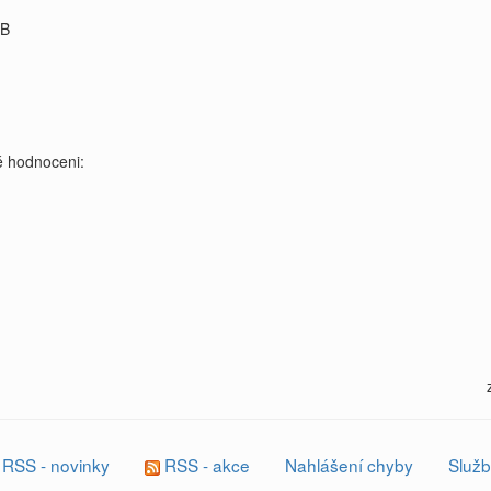
kB
 hodnoceni:
RSS - novinky
RSS - akce
Nahlášení chyby
Služb