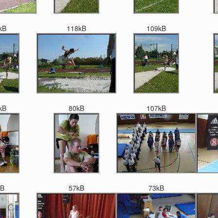
kB
118kB
109kB
kB
80kB
107kB
kB
57kB
73kB