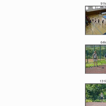
91
64
131