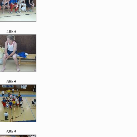
46kB
55kB
65kB