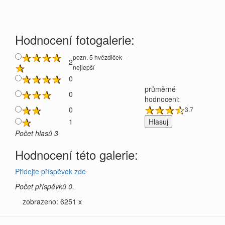
Hodnocení fotogalerie:
pozn. 5 hvězdiček -
2
nejlepší
0
průměrné
0
hodnoceni:
0
3.7
1
Počet hlasů 3
Hodnocení této galerie:
Přidejte příspěvek zde
Počet příspěvků 0.
zobrazeno: 6251 x