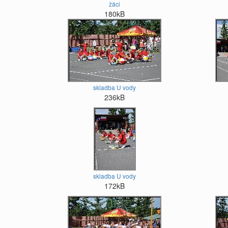
žáci
180kB
skladba U vody
236kB
skladba U vody
172kB