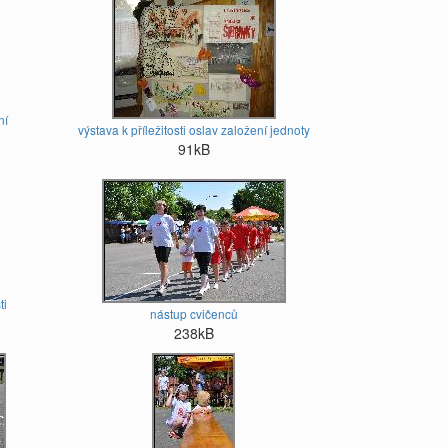
ní
výstava k příležitosti oslav založení jednoty
91kB
ti
nástup cvičenců
238kB