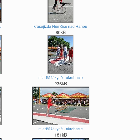
u
krasojízda Němčice nad Hanou
80kB
mladší žákyně - akrobacie
236kB
mladší žákyně - akrobacie
181kB