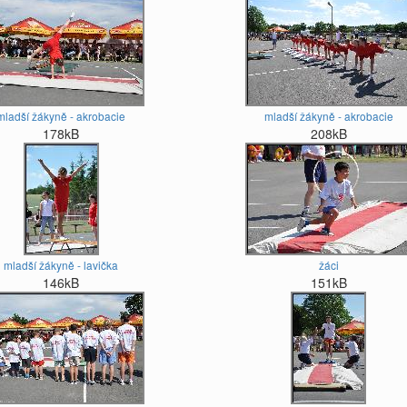
mladší žákyně - akrobacie
mladší žákyně - akrobacie
178kB
208kB
mladší žákyně - lavička
žáci
146kB
151kB