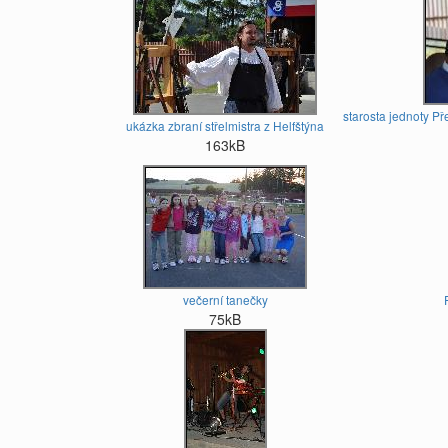
starosta jednoty P
ukázka zbraní střelmistra z Helfštýna
163kB
večerní tanečky
75kB