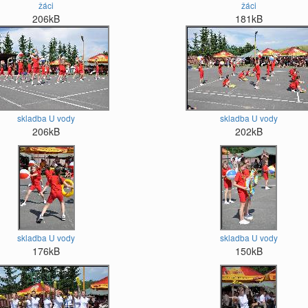
žáci
žáci
206kB
181kB
skladba U vody
skladba U vody
206kB
202kB
skladba U vody
skladba U vody
176kB
150kB