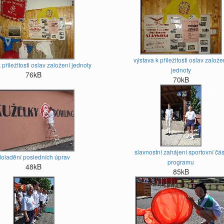
výstava k příležitosti oslav založe
 příležitosti oslav založení jednoty
jednoty
76kB
70kB
slavnostní zahájení sportovní čás
doladění posledních úprav
programu
48kB
85kB