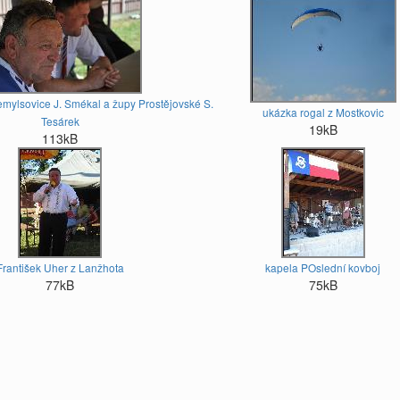
řemylsovice J. Smékal a župy Prostějovské S.
ukázka rogal z Mostkovic
Tesárek
19kB
113kB
František Uher z Lanžhota
kapela POslední kovboj
77kB
75kB