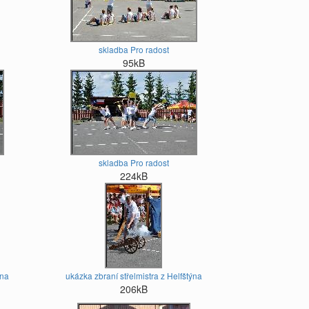
skladba Pro radost
95kB
skladba Pro radost
224kB
ýna
ukázka zbraní střelmistra z Helfštýna
206kB