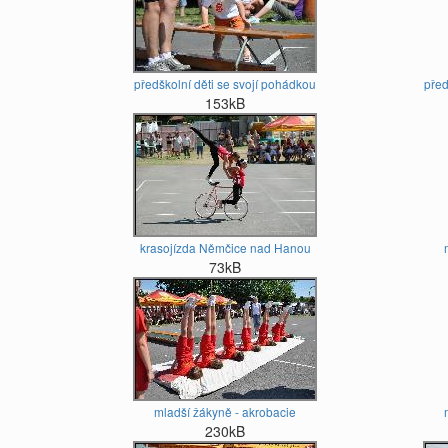
předškolní děti se svojí pohádkou
před
153kB
krasojízda Němčice nad Hanou
73kB
mladší žákyně - akrobacie
230kB