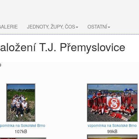
ALERIE
JEDNOTY, ŽUPY, ČOS
OSTATNÍ
založení T.J. Přemyslovice
9
zpomínka na Sokolské Brno
vzpomínka na Sokolské Brno
107kB
99kB