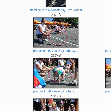
starší žákyně a dorostenky - Pro radost
207kB
předškolní děti se svojí pohádkou
před
237kB
předškolní děti se svojí pohádkou
před
184kB