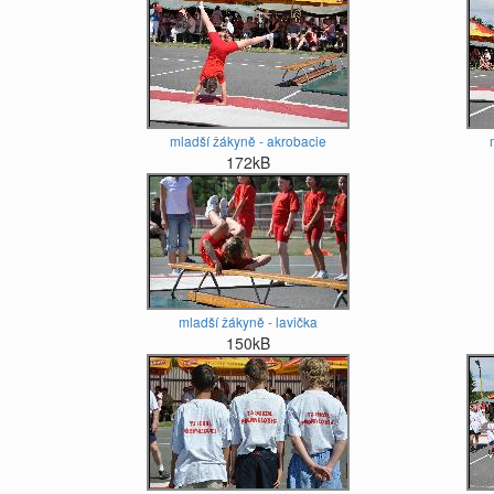
mladší žákyně - akrobacie
172kB
mladší žákyně - lavička
150kB