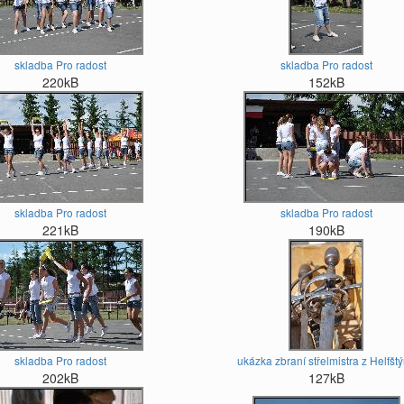
skladba Pro radost
skladba Pro radost
220kB
152kB
skladba Pro radost
skladba Pro radost
221kB
190kB
skladba Pro radost
ukázka zbraní střelmistra z Helfšt
202kB
127kB