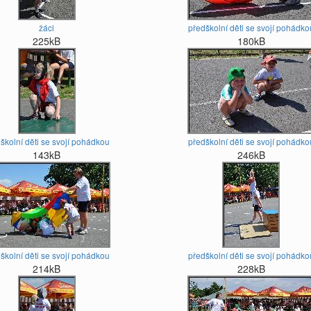
žáci
předškolní děti se svojí pohádko
225kB
180kB
školní děti se svojí pohádkou
předškolní děti se svojí pohádko
143kB
246kB
školní děti se svojí pohádkou
předškolní děti se svojí pohádko
214kB
228kB