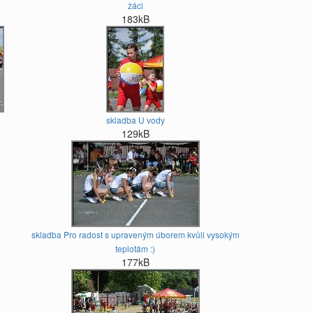
žáci
183kB
skladba U vody
129kB
skladba Pro radost s upraveným úborem kvůli vysokým
teplotám :)
177kB