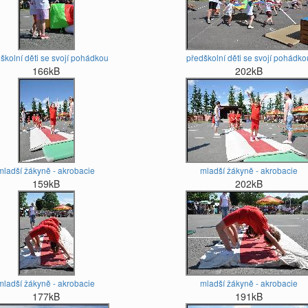
školní děti se svojí pohádkou
předškolní děti se svojí pohádko
166kB
202kB
mladší žákyně - akrobacie
mladší žákyně - akrobacie
159kB
202kB
mladší žákyně - akrobacie
mladší žákyně - akrobacie
177kB
191kB