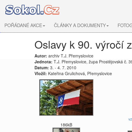
POŘÁDANÉ AKCE
ČLÁNKY A DOKUMENTY
FOTOG
Oslavy k 90. výročí 
Autor:
archiv T.J. Přemyslovice
Jednota:
T.J. Přemyslovice, župa Prostějovská č. 3
Datum:
3. - 4. 7. 2010
Vložil:
Kateřina Grulichová, Přemyslovice
v
186kB