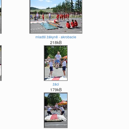
mladší žákyně - akrobacie
218kB
žáci
179kB