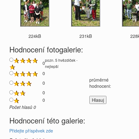
224kB
231kB
228
Hodnocení fotogalerie:
pozn. 5 hvězdiček -
0
nejlepší
0
průměrné
0
hodnoceni:
0
0
Počet hlasů 0
Hodnocení této galerie:
Přidejte příspěvek zde