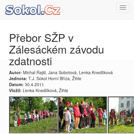
Toggl
navig
Přebor SŽP v
Zálesáckém závodu
zdatnosti
Autor:
Michal Rajšl, Jana Sobotová, Lenka Knedlíková
Jednota:
T.J. Sokol Horní Bříza, Žihle
Datum:
30.4.2011
Vložil:
Lenka Knedlíková, Žihle