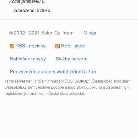
Počet příspěvků 0.
zobrazeno: 5799 x
© 2002 - 2021 Sokol.Cz Team
O nás
RSS - novinky
RSS - akce
Nahlášení chyby
Služby serveru
Pro vývojáře a autory webů jednot a žup
Tento server není oficiálním webem ČOS! „SOKOL“, „Česká obec sokolská“,
„Všesokolský slet“ v textové podobě a logo SOKOL v kruhu jsou ochrannými
registrovanými známkami České obce sokolské.