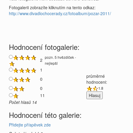
Fotogalerii zobrazíte kliknutím na tento odkaz:
http://www.divadlochocerady.cz/fotoalbum/pozar-2011/
Hodnocení fotogalerie:
pozn. 5 hvězdiček -
2
nejlepší
1
průměrné
0
hodnoceni:
0
1.8
11
Počet hlasů 14
Hodnocení této galerie:
Přidejte příspěvek zde