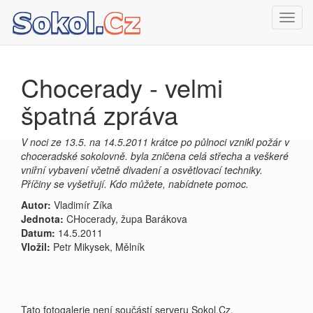
Toggl
navig
Chocerady - velmi
špatná zpráva
V noci ze 13.5. na 14.5.2011 krátce po půlnoci vznikl požár v
choceradské sokolovně. byla zničena celá střecha a veškeré
vniřní vybavení včetně divadení a osvětlovací techniky.
Příčiny se vyšetřují. Kdo můžete, nabídnete pomoc.
Autor:
Vladimír Zíka
Jednota:
CHocerady, župa Barákova
Datum:
14.5.2011
Vložil:
Petr Mikysek, Mělník
Tato fotogalerie není součástí serveru Sokol.Cz.