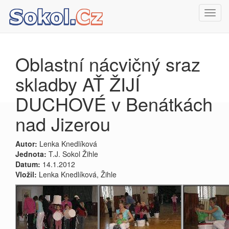
Toggl
navig
Oblastní nácvičný sraz
skladby AŤ ŽIJÍ
DUCHOVÉ v Benátkách
nad Jizerou
Autor:
Lenka Knedlíková
Jednota:
T.J. Sokol Žihle
Datum:
14.1.2012
Vložil:
Lenka Knedlíková, Žihle