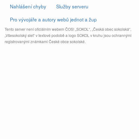
Nahlášení chyby
Služby serveru
Pro vývojáře a autory webů jednot a žup
Tento server není oficiálním webem ČOS! „SOKOL“, „Česká obec sokolská“,
„Všesokolský slet“ v textové podobě a logo SOKOL v kruhu jsou ochrannými
registrovanými známkami České obce sokolské.