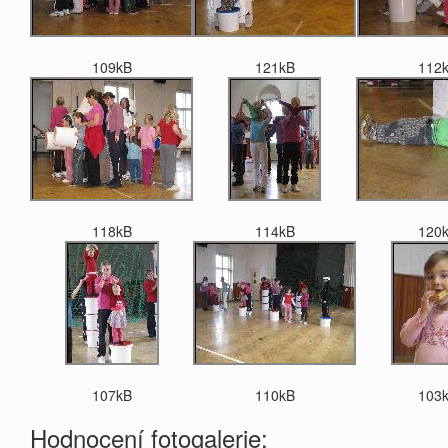
109kB
121kB
112
118kB
114kB
120
107kB
110kB
103
Hodnocení fotogalerie: