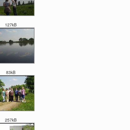
127kB
83kB
257kB