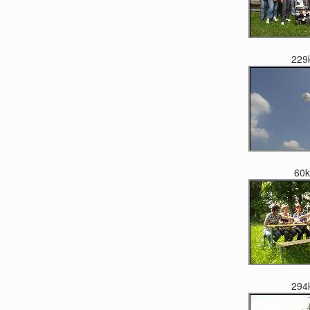
229
60
294