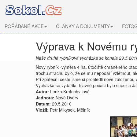
POŘÁDANÉ AKCE
ČLÁNKY A DOKUMENTY
FOTOG
Výprava k Novému r
Naše druhá rybníková vycházka se konala 29.5.2010,
Nový rybník -výměra 4 ha, útočiště chráněného ptactv
trochu strachu bylo, že se mu nepodaří vzlétnout, al
Při zpáteční cestě jsme si prohlédli nově založenou 
Vycházka se vydařila, hlavně počasí bylo super a Jan
Autor:
Lenka Kratochvílová
Jednota:
Nové Dvory
Datum:
29.5.2010
Vložil:
Petr Mikysek, Mělník