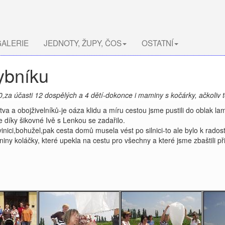
ALERIE
JEDNOTY, ŽUPY, ČOS
OSTATNÍ
ybníku
za účasti 12 dospělých a 4 dětí-dokonce i maminy s kočárky, ačkoliv t
a a obojživelníků-je oáza klidu a míru cestou jsme pustili do oblak lam
e díky šikovné Ivě s Lenkou se zadařilo.
vinici,bohužel,pak cesta domů musela vést po silnici-to ale bylo k rado
iny koláčky, které upekla na cestu pro všechny a které jsme zbaštili př