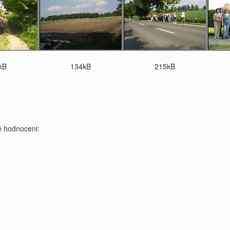
kB
134kB
215kB
 hodnoceni: