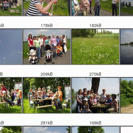
kB
178kB
182kB
kB
209kB
270kB
kB
281kB
168kB