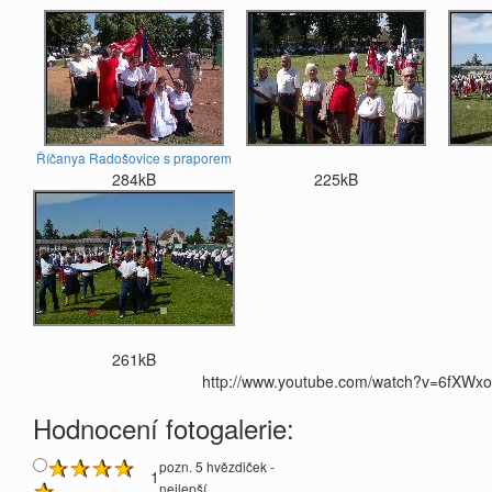
Říčanya Radošovice s praporem
284kB
225kB
261kB
http://www.youtube.com/watch?v=6fXWx
Hodnocení fotogalerie:
pozn. 5 hvězdiček -
1
nejlepší