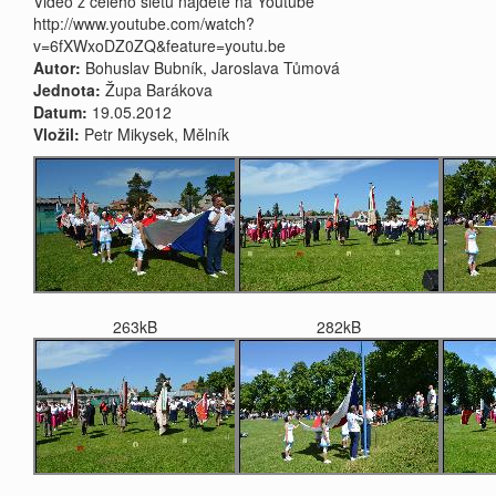
Video z celého sletu najdete na Youtube
http://www.youtube.com/watch?
v=6fXWxoDZ0ZQ&feature=youtu.be
Autor:
Bohuslav Bubník, Jaroslava Tůmová
Jednota:
Župa Barákova
Datum:
19.05.2012
Vložil:
Petr Mikysek, Mělník
263kB
282kB