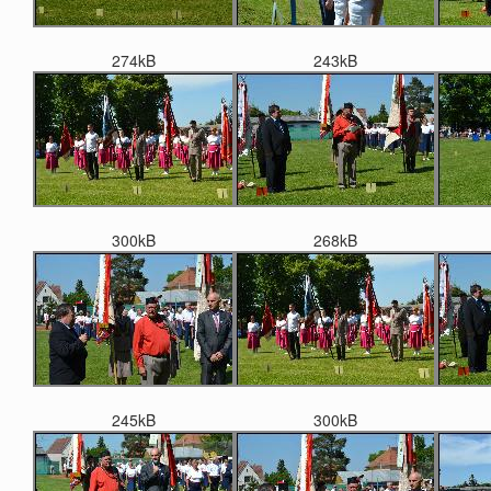
274kB
243kB
300kB
268kB
245kB
300kB