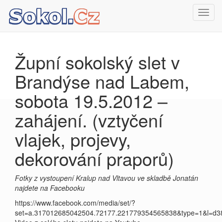
Toggl
navig
Župní sokolský slet v
Brandýse nad Labem,
sobota 19.5.2012 –
zahájení. (vztyčení
vlajek, projevy,
dekorování praporů)
Fotky z vystoupení Kralup nad Vltavou ve skladbě Jonatán
najdete na Facebooku
https://www.facebook.com/media/set/?
set=a.317012685042504.72177.221779354565838&type=1&l=d