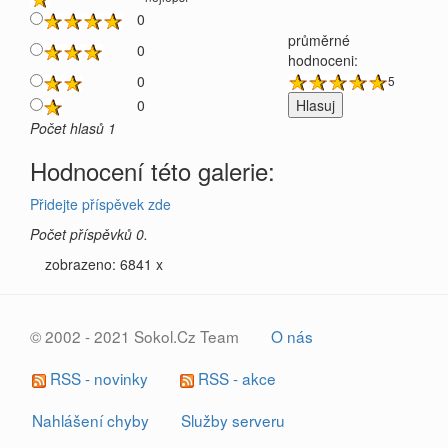
0
průměrné
0
hodnoceni:
0
5
0
Počet hlasů 1
Hodnocení této galerie:
Přidejte příspěvek zde
Počet příspěvků 0.
zobrazeno: 6841 x
© 2002 - 2021 Sokol.Cz Team
O nás
RSS - novinky
RSS - akce
Nahlášení chyby
Služby serveru