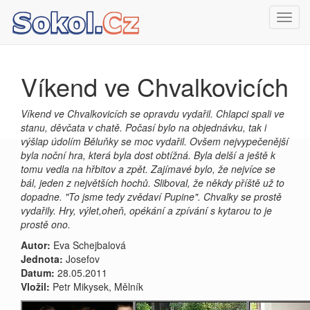
Toggl
navig
Víkend ve Chvalkovicích
Víkend ve Chvalkovicích se opravdu vydařil. Chlapci spali ve
stanu, děvčata v chatě. Počasí bylo na objednávku, tak i
výšlap údolím Běluňky se moc vydařil. Ovšem nejvypečenější
byla noční hra, která byla dost obtížná. Byla delší a ještě k
tomu vedla na hřbitov a zpět. Zajímavé bylo, že nejvíce se
bál, jeden z největších hochů. Sliboval, že někdy příště už to
dopadne. "To jsme tedy zvědaví Pupine". Chvalky se prostě
vydařily. Hry, výlet,oheň, opékání a zpívání s kytarou to je
prostě ono.
Autor:
Eva Schejbalová
Jednota:
Josefov
Datum:
28.05.2011
Vložil:
Petr Mikysek, Mělník