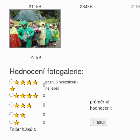
211kB
234kB
210
191kB
Hodnocení fotogalerie:
pozn. 5 hvězdiček -
0
nejlepší
0
průměrné
0
hodnoceni:
0
0
Počet hlasů 0