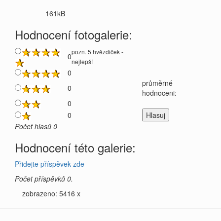
161kB
Hodnocení fotogalerie:
pozn. 5 hvězdiček -
0
nejlepší
0
průměrné
0
hodnoceni:
0
0
Počet hlasů 0
Hodnocení této galerie:
Přidejte příspěvek zde
Počet příspěvků 0.
zobrazeno: 5416 x