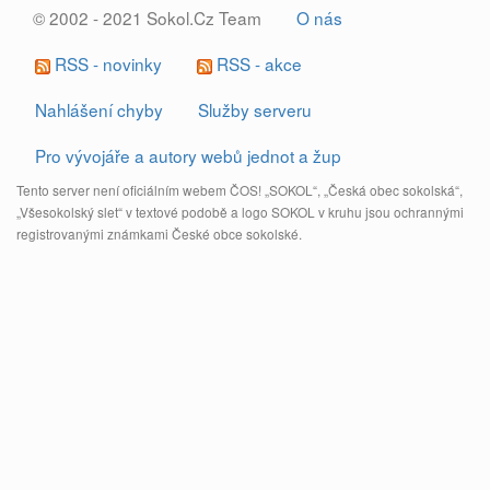
© 2002 - 2021 Sokol.Cz Team
O nás
RSS - novinky
RSS - akce
Nahlášení chyby
Služby serveru
Pro vývojáře a autory webů jednot a žup
Tento server není oficiálním webem ČOS! „SOKOL“, „Česká obec sokolská“,
„Všesokolský slet“ v textové podobě a logo SOKOL v kruhu jsou ochrannými
registrovanými známkami České obce sokolské.