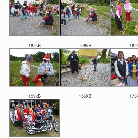
162kB
158kB
162
159kB
156kB
173