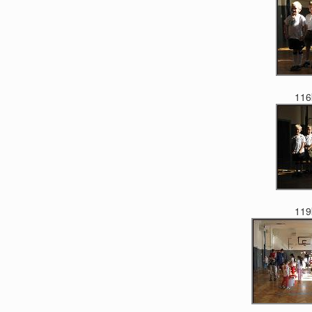
116
119