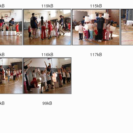
kB
119kB
115kB
kB
116kB
117kB
kB
99kB