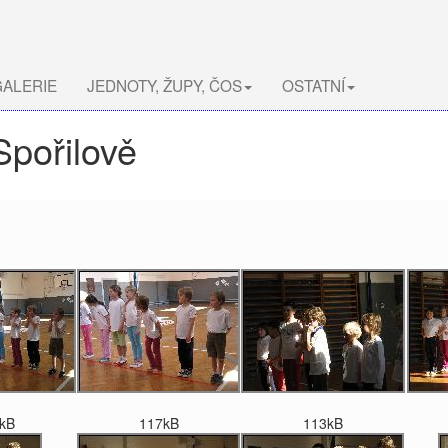
ALERIE
JEDNOTY, ŽUPY, ČOS
OSTATNÍ
Spořilově
kB
117kB
113kB