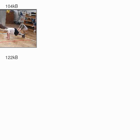
104kB
122kB