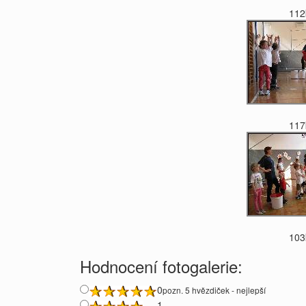
112
117
103
Hodnocení fotogalerie:
0
pozn. 5 hvězdiček - nejlepší
1