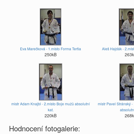
Eva Marečková - 1.místo Forma Tertia
Aleš Hajdák - 2.mí
250kB
263
mistr Adam Knajbl - 2.místo Boje mužů absolutní
mistr Pavel Stránský -
kat.
absolutní
220kB
268
Hodnocení fotogalerie: