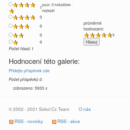
pozn. 5 hvězdiček -
1
nejlepší
0
průměrné
0
hodnoceni:
0
5
0
Počet hlasů 1
Hodnocení této galerie:
Přidejte příspěvek zde
Počet příspěvků 0.
zobrazeno: 5933 x
© 2002 - 2021 Sokol.Cz Team
O nás
RSS - novinky
RSS - akce