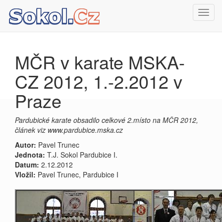
Toggl
navig
MČR v karate MSKA-
CZ 2012, 1.-2.2012 v
Praze
Pardubické karate obsadilo celkové 2.místo na MČR 2012,
článek viz www.pardubice.mska.cz
Autor:
Pavel Trunec
Jednota:
T.J. Sokol Pardubice I.
Datum:
2.12.2012
Vložil:
Pavel Trunec, Pardubice I