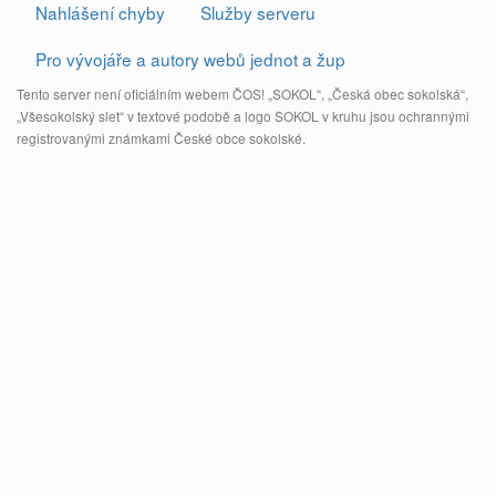
Nahlášení chyby
Služby serveru
Pro vývojáře a autory webů jednot a žup
Tento server není oficiálním webem ČOS! „SOKOL“, „Česká obec sokolská“,
„Všesokolský slet“ v textové podobě a logo SOKOL v kruhu jsou ochrannými
registrovanými známkami České obce sokolské.