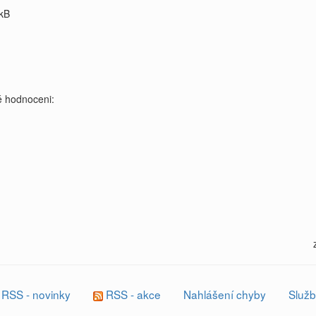
kB
 hodnoceni:
RSS - novinky
RSS - akce
Nahlášení chyby
Služb