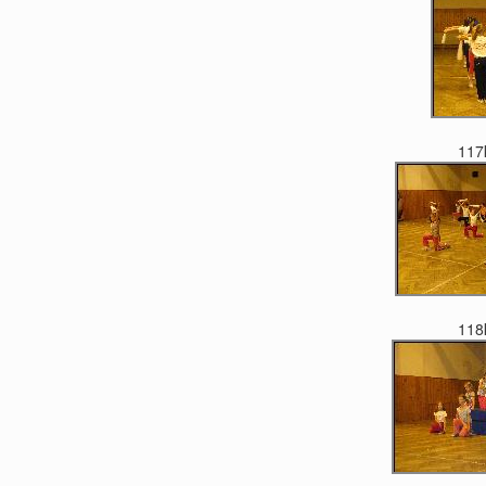
117
118