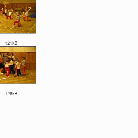
121kB
126kB