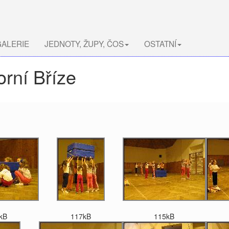
ALERIE
JEDNOTY, ŽUPY, ČOS
OSTATNÍ
orní Bříze
kB
117kB
115kB