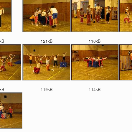
kB
121kB
110kB
kB
119kB
114kB