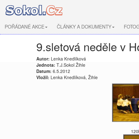
POŘÁDANÉ AKCE
ČLÁNKY A DOKUMENTY
FOTOG
9.sletová neděle v H
Autor:
Lenka Knedlíková
Jednota:
T.J.Sokol Žihle
Datum:
6.5.2012
Vložil:
Lenka Knedlíková, Žihle
120