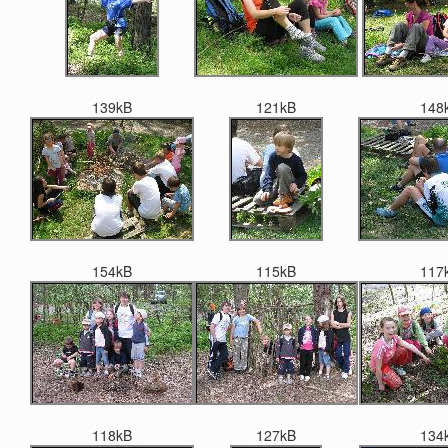
139kB
121kB
148
154kB
115kB
117
118kB
127kB
134