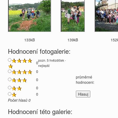
133kB
139kB
152
Hodnocení fotogalerie:
pozn. 5 hvězdiček -
0
nejlepší
0
průměrné
0
hodnoceni:
0
0
Počet hlasů 0
Hodnocení této galerie: