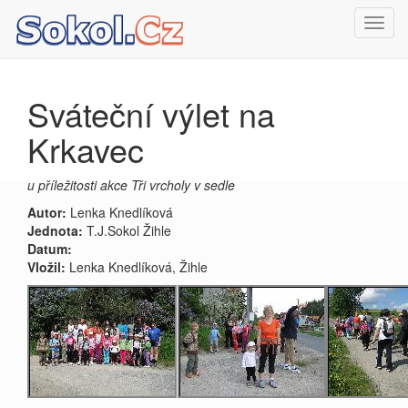
Toggl
navig
Sváteční výlet na
Krkavec
u příležitosti akce Tři vrcholy v sedle
Autor:
Lenka Knedlíková
Jednota:
T.J.Sokol Žihle
Datum:
Vložil:
Lenka Knedlíková, Žihle