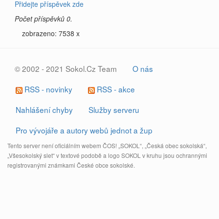
Přidejte příspěvek zde
Počet příspěvků 0.
zobrazeno: 7538 x
© 2002 - 2021 Sokol.Cz Team
O nás
RSS - novinky
RSS - akce
Nahlášení chyby
Služby serveru
Pro vývojáře a autory webů jednot a žup
Tento server není oficiálním webem ČOS! „SOKOL“, „Česká obec sokolská“,
„Všesokolský slet“ v textové podobě a logo SOKOL v kruhu jsou ochrannými
registrovanými známkami České obce sokolské.