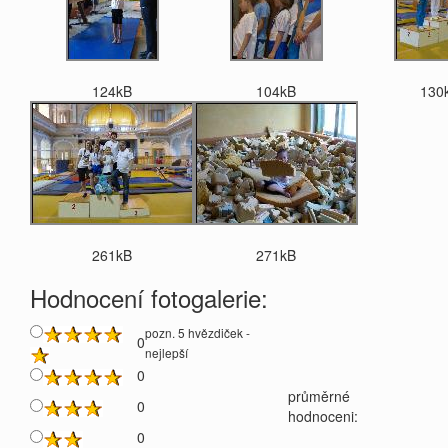
124kB
104kB
130
261kB
271kB
Hodnocení fotogalerie:
pozn. 5 hvězdiček -
0
nejlepší
0
průměrné
0
hodnoceni:
0