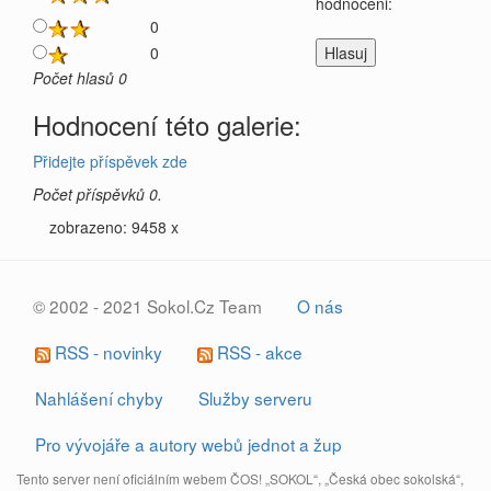
hodnoceni:
0
0
Počet hlasů 0
Hodnocení této galerie:
Přidejte příspěvek zde
Počet příspěvků 0.
zobrazeno: 9458 x
© 2002 - 2021 Sokol.Cz Team
O nás
RSS - novinky
RSS - akce
Nahlášení chyby
Služby serveru
Pro vývojáře a autory webů jednot a žup
Tento server není oficiálním webem ČOS! „SOKOL“, „Česká obec sokolská“,