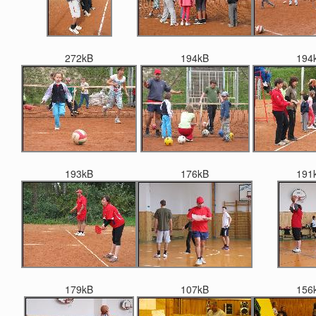
272kB
194kB
194
193kB
176kB
191
179kB
107kB
156