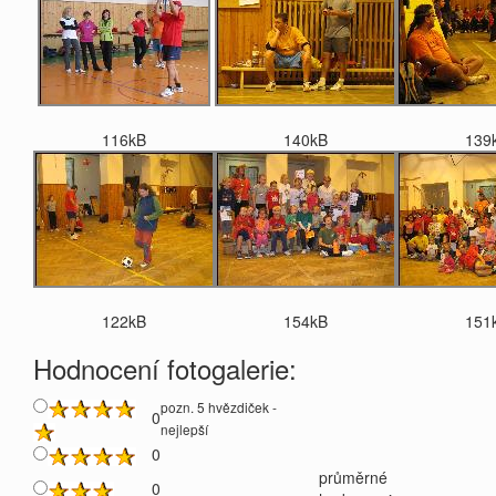
116kB
140kB
139
122kB
154kB
151
Hodnocení fotogalerie:
pozn. 5 hvězdiček -
0
nejlepší
0
průměrné
0