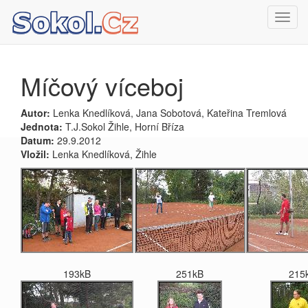
Toggl
navig
Míčový víceboj
Autor:
Lenka Knedlíková, Jana Sobotová, Kateřina Tremlová
Jednota:
T.J.Sokol Žihle, Horní Bříza
Datum:
29.9.2012
Vložil:
Lenka Knedlíková, Žihle
193kB
251kB
215