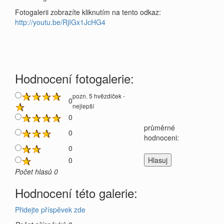
Fotogalerii zobrazíte kliknutím na tento odkaz:
http://youtu.be/RjIGx1JcHG4
Hodnocení fotogalerie:
pozn. 5 hvězdiček -
0
nejlepší
0
průměrné
0
hodnoceni:
0
0
Počet hlasů 0
Hodnocení této galerie:
Přidejte příspěvek zde