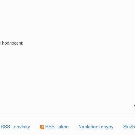
 hodnoceni:
RSS - novinky
RSS - akce
Nahlášení chyby
Služb