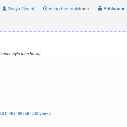
Nový uživatel
Vstup bez registrace
Přihlášení
nakonec bylo moc hezky!
63.214482498656753&type=3