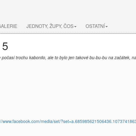
ALERIE
JEDNOTY, ŽUPY, ČOS
OSTATNÍ
15
e počasí trochu kabonilo, ale to bylo jen takové bu-bu-bu na začátek, 
s://www.facebook.com/media/set/?set=a.685985621506436.10737418