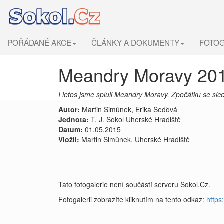
POŘÁDANÉ AKCE
ČLÁNKY A DOKUMENTY
FOTOG
Meandry Moravy 20
I letos jsme spluli Meandry Moravy. Zpočátku se sic
Autor:
Martin Šimůnek, Erika Seďová
Jednota:
T. J. Sokol Uherské Hradiště
Datum:
01.05.2015
Vložil:
Martin Šimůnek, Uherské Hradiště
Tato fotogalerie není součástí serveru Sokol.Cz.
Fotogalerii zobrazíte kliknutím na tento odkaz:
http