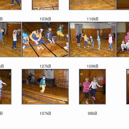
kB
103kB
116kB
kB
127kB
109kB
kB
107kB
98kB