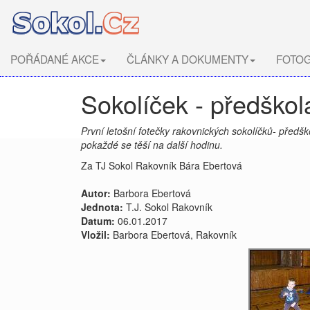
POŘÁDANÉ AKCE
ČLÁNKY A DOKUMENTY
FOTOG
Sokolíček - předškol
První letošní fotečky rakovnických sokolíčků- předško
pokaždé se těší na další hodinu.
Za TJ Sokol Rakovník Bára Ebertová
Autor:
Barbora Ebertová
Jednota:
T.J. Sokol Rakovník
Datum:
06.01.2017
Vložil:
Barbora Ebertová, Rakovník