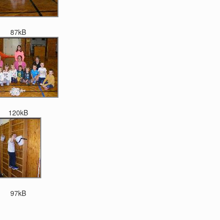
87kB
120kB
97kB