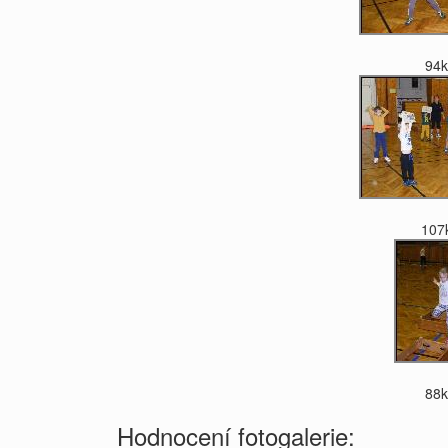
94
107
88
Hodnocení fotogalerie: