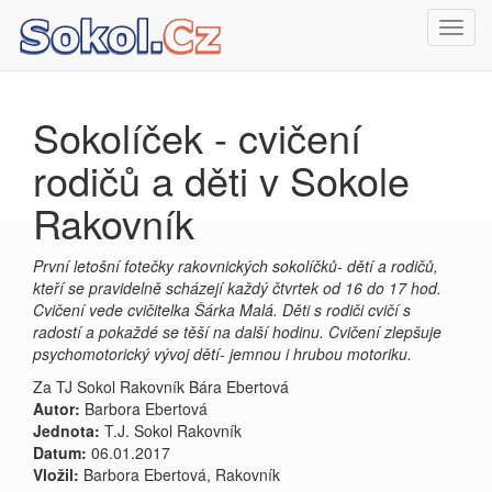
Toggl
navig
Sokolíček - cvičení
rodičů a děti v Sokole
Rakovník
První letošní fotečky rakovnických sokolíčků- dětí a rodičů,
kteří se pravidelně scházejí každý čtvrtek od 16 do 17 hod.
Cvičení vede cvičitelka Šárka Malá. Děti s rodiči cvičí s
radostí a pokaždé se těší na další hodinu. Cvičení zlepšuje
psychomotorický vývoj dětí- jemnou i hrubou motoriku.
Za TJ Sokol Rakovník Bára Ebertová
Autor:
Barbora Ebertová
Jednota:
T.J. Sokol Rakovník
Datum:
06.01.2017
Vložil:
Barbora Ebertová, Rakovník