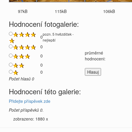
97kB
115kB
106kB
Hodnocení fotogalerie:
pozn. 5 hvězdiček -
0
nejlepší
0
průměrné
0
hodnoceni:
0
0
Počet hlasů 0
Hodnocení této galerie:
Přidejte příspěvek zde
Počet příspěvků 0.
zobrazeno: 1880 x