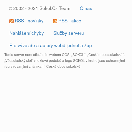
© 2002 - 2021 Sokol.Cz Team
O nás
RSS - novinky
RSS - akce
Nahlášení chyby
Služby serveru
Pro vývojáře a autory webů jednot a žup
Tento server není oficiálním webem ČOS! „SOKOL“, „Česká obec sokolská“,
„Všesokolský slet“ v textové podobě a logo SOKOL v kruhu jsou ochrannými
registrovanými známkami České obce sokolské.