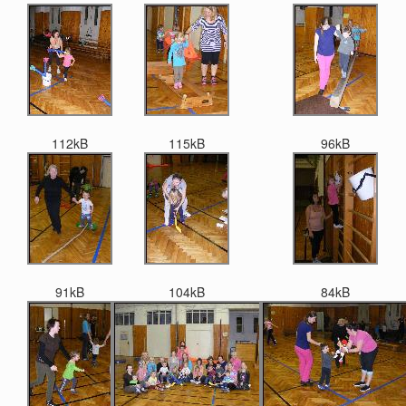
112kB
115kB
96kB
91kB
104kB
84kB