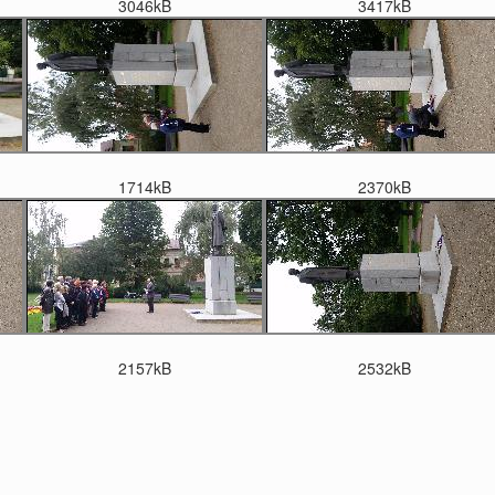
3046kB
3417kB
1714kB
2370kB
2157kB
2532kB