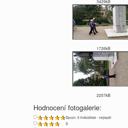
3429kB
1726kB
2257kB
Hodnocení fotogalerie:
0
pozn. 5 hvězdiček - nejlepší
0