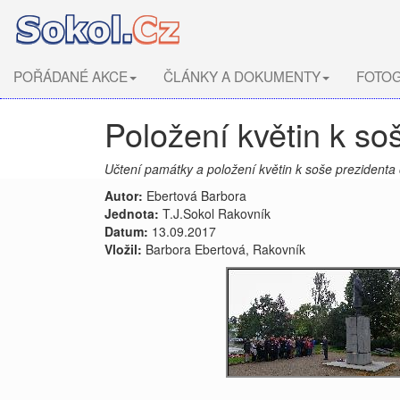
POŘÁDANÉ AKCE
ČLÁNKY A DOKUMENTY
FOTOG
Položení květin k s
Učtení památky a položení květin k soše prezidenta
Autor:
Ebertová Barbora
Jednota:
T.J.Sokol Rakovník
Datum:
13.09.2017
Vložil:
Barbora Ebertová, Rakovník