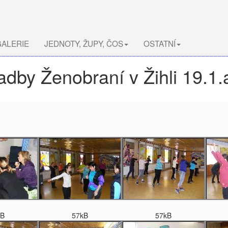
ALERIE
JEDNOTY, ŽUPY, ČOS
OSTATNÍ
adby Ženobraní v Žihli 19.1.
kB
57kB
57kB