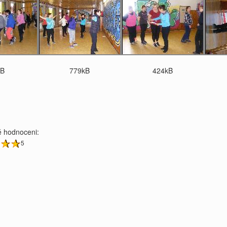
kB
779kB
424kB
 hodnoceni:
5