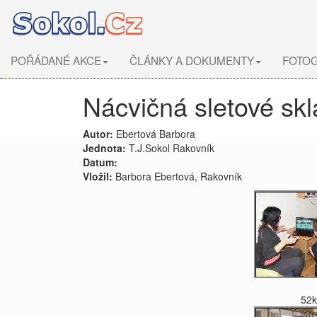
POŘÁDANÉ AKCE
ČLÁNKY A DOKUMENTY
FOTOG
Nácvičná sletové skl
Autor:
Ebertová Barbora
Jednota:
T.J.Sokol Rakovník
Datum:
Vložil:
Barbora Ebertová, Rakovník
52