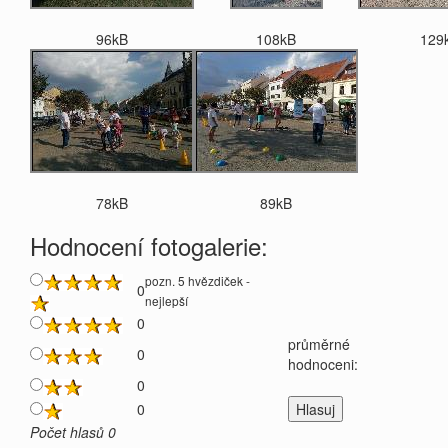
96kB
108kB
129
78kB
89kB
Hodnocení fotogalerie:
pozn. 5 hvězdiček -
0
nejlepší
0
průměrné
0
hodnoceni:
0
0
Počet hlasů 0