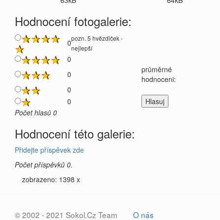
63kB
64kB
Hodnocení fotogalerie:
pozn. 5 hvězdiček -
0
nejlepší
0
průměrné
0
hodnoceni:
0
0
Počet hlasů 0
Hodnocení této galerie:
Přidejte příspěvek zde
Počet příspěvků 0.
zobrazeno: 1398 x
© 2002 - 2021 Sokol.Cz Team
O nás