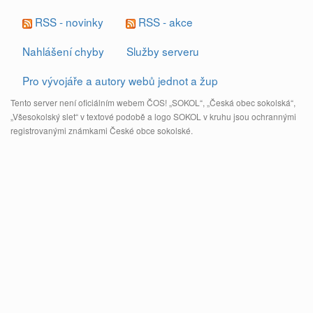
RSS - novinky
RSS - akce
Nahlášení chyby
Služby serveru
Pro vývojáře a autory webů jednot a žup
Tento server není oficiálním webem ČOS! „SOKOL“, „Česká obec sokolská“,
„Všesokolský slet“ v textové podobě a logo SOKOL v kruhu jsou ochrannými
registrovanými známkami České obce sokolské.