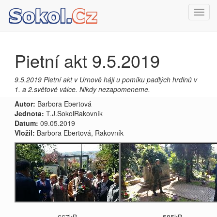
Toggl
navig
Pietní akt 9.5.2019
9.5.2019 Pietní akt v Urnově háji u pomíku padlých hrdinů v
1. a 2.světové válce. Nikdy nezapomeneme.
Autor:
Barbora Ebertová
Jednota:
T.J.SokolRakovník
Datum:
09.05.2019
Vložil:
Barbora Ebertová, Rakovník