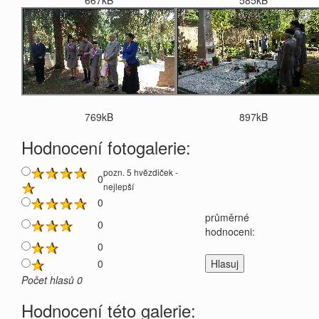
667kB
585kB
769kB
897kB
Hodnocení fotogalerie:
pozn. 5 hvězdiček -
0
nejlepší
0
průměrné
0
hodnoceni:
0
0
Počet hlasů 0
Hodnocení této galerie: