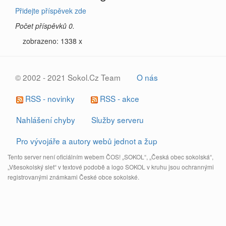
Přidejte příspěvek zde
Počet příspěvků 0.
zobrazeno: 1338 x
© 2002 - 2021 Sokol.Cz Team
O nás
RSS - novinky
RSS - akce
Nahlášení chyby
Služby serveru
Pro vývojáře a autory webů jednot a žup
Tento server není oficiálním webem ČOS! „SOKOL“, „Česká obec sokolská“,
„Všesokolský slet“ v textové podobě a logo SOKOL v kruhu jsou ochrannými
registrovanými známkami České obce sokolské.